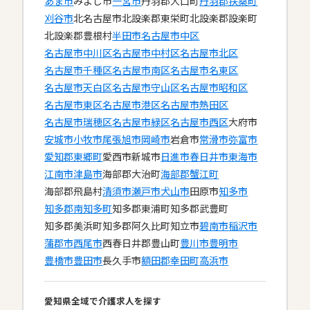
あま市
みよし市
一宮市
丹羽郡大口町
丹羽郡扶桑町
刈谷市
北名古屋市
北設楽郡東栄町
北設楽郡設楽町
北設楽郡豊根村
半田市
名古屋市中区
名古屋市中川区
名古屋市中村区
名古屋市北区
名古屋市千種区
名古屋市南区
名古屋市名東区
名古屋市天白区
名古屋市守山区
名古屋市昭和区
名古屋市東区
名古屋市港区
名古屋市熱田区
名古屋市瑞穂区
名古屋市緑区
名古屋市西区
大府市
安城市
小牧市
尾張旭市
岡崎市
岩倉市
常滑市
弥富市
愛知郡東郷町
愛西市
新城市
日進市
春日井市
東海市
江南市
津島市
海部郡大治町
海部郡蟹江町
海部郡飛島村
清須市
瀬戸市
犬山市
田原市
知多市
知多郡南知多町
知多郡東浦町
知多郡武豊町
知多郡美浜町
知多郡阿久比町
知立市
碧南市
稲沢市
蒲郡市
西尾市
西春日井郡豊山町
豊川市
豊明市
豊橋市
豊田市
長久手市
額田郡幸田町
高浜市
愛知県全域で介護求人を探す