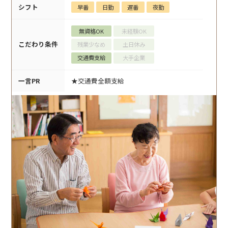
シフト
早番
日勤
遅番
夜勤
無資格OK
未経験OK
こだわり条件
残業少なめ
土日休み
交通費支給
大手企業
一言PR
★交通費全額支給