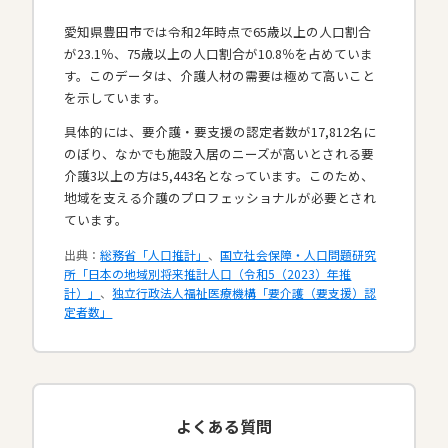
愛知県豊田市では令和2年時点で65歳以上の人口割合
が23.1％、75歳以上の人口割合が10.8％を占めていま
す。このデータは、介護人材の需要は極めて高いこと
を示しています。
具体的には、要介護・要支援の認定者数が17,812名に
のぼり、なかでも施設入居のニーズが高いとされる要
介護3以上の方は5,443名となっています。このため、
地域を支える介護のプロフェッショナルが必要とされ
ています。​
出典：
総務省「人口推計」
、
国立社会保障・人口問題研究
所「日本の地域別将来推計人口（令和5（2023）年推
計）」
、
独立行政法人福祉医療機構「要介護（要支援）認
定者数」
よくある質問