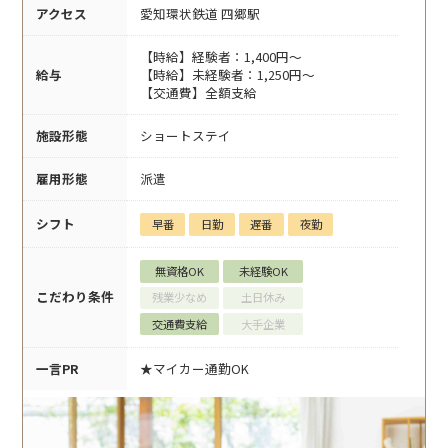
アクセス
愛知環状鉄道 四郷駅
【時給】経験者：1,400円～
給与
【時給】未経験者：1,250円～
【交通費】全額支給
施設形態
ショートステイ
雇用形態
派遣
シフト
早番
日勤
遅番
夜勤
無資格OK
未経験OK
こだわり条件
残業少なめ
土日休み
交通費支給
大手企業
一言PR
★マイカー通勤OK