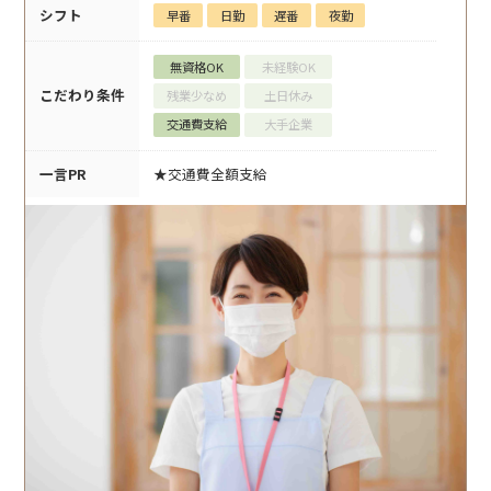
シフト
早番
日勤
遅番
夜勤
無資格OK
未経験OK
こだわり条件
残業少なめ
土日休み
交通費支給
大手企業
一言PR
★交通費全額支給