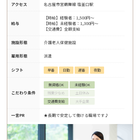
アクセス
名古屋市営鶴舞線 塩釜口駅
【時給】経験者：1,500円～
給与
【時給】未経験者：1,300円～
【交通費】全額支給
施設形態
介護老人保健施設
雇用形態
派遣
シフト
早番
日勤
遅番
夜勤
無資格OK
未経験OK
こだわり条件
残業少なめ
土日休み
交通費支給
大手企業
一言PR
★長期で安定して働ける職場です♪