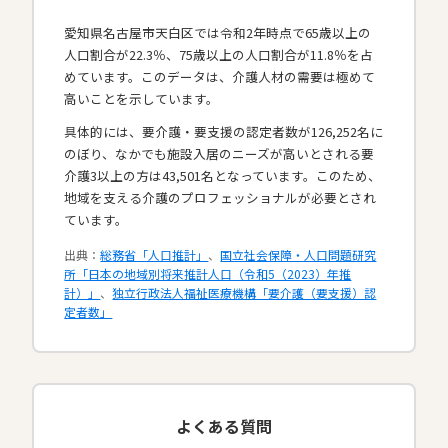
愛知県名古屋市天白区では令和2年時点で65歳以上の
人口割合が22.3％、75歳以上の人口割合が11.8％を占
めています。このデータは、介護人材の需要は極めて
高いことを示しています。
具体的には、要介護・要支援の認定者数が126,252名に
のぼり、なかでも施設入居のニーズが高いとされる要
介護3以上の方は43,501名となっています。このため、
地域を支える介護のプロフェッショナルが必要とされ
ています。​
出典：
総務省「人口推計」
、
国立社会保障・人口問題研究
所「日本の地域別将来推計人口（令和5（2023）年推
計）」
、
独立行政法人福祉医療機構「要介護（要支援）認
定者数」
よくある質問