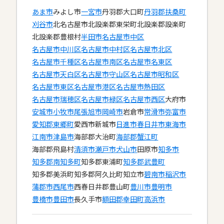
あま市
みよし市
一宮市
丹羽郡大口町
丹羽郡扶桑町
刈谷市
北名古屋市
北設楽郡東栄町
北設楽郡設楽町
北設楽郡豊根村
半田市
名古屋市中区
名古屋市中川区
名古屋市中村区
名古屋市北区
名古屋市千種区
名古屋市南区
名古屋市名東区
名古屋市天白区
名古屋市守山区
名古屋市昭和区
名古屋市東区
名古屋市港区
名古屋市熱田区
名古屋市瑞穂区
名古屋市緑区
名古屋市西区
大府市
安城市
小牧市
尾張旭市
岡崎市
岩倉市
常滑市
弥富市
愛知郡東郷町
愛西市
新城市
日進市
春日井市
東海市
江南市
津島市
海部郡大治町
海部郡蟹江町
海部郡飛島村
清須市
瀬戸市
犬山市
田原市
知多市
知多郡南知多町
知多郡東浦町
知多郡武豊町
知多郡美浜町
知多郡阿久比町
知立市
碧南市
稲沢市
蒲郡市
西尾市
西春日井郡豊山町
豊川市
豊明市
豊橋市
豊田市
長久手市
額田郡幸田町
高浜市