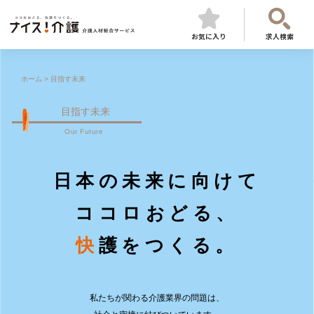
お気に入り
求人検索
ホーム
>
目指す未来
目指す未来
Our Future
日本の未来に向けて
ココロおどる、
快
護をつくる。
私たちが関わる介護業界の問題は、