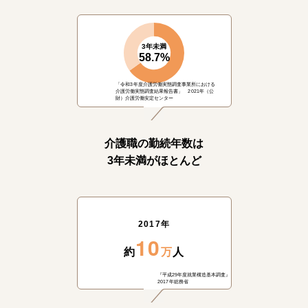
3年未満
58.7%
「令和3年度介護労働実態調査事業所における
介護労働実態調査結果報告書」 2021年（公
財）介護労働安定センター
介護職の勤続年数は
3年未満がほとんど
2017年
10
約
万
人
『平成29年度就業構造基本調査』
2017年総務省