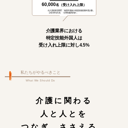
60,000
名（受け入れ上限）
出入国在留管理庁「各四半期末の特定技能在留外国人数」
（2021年6月末）「分野別運用方針」
介護業界における
特定技能外国人は
受け入れ上限に対し4.5%
私たちがやるべきこと
What We Should Do
介護に関わる
人と人とを
つなぎ、ささえる。