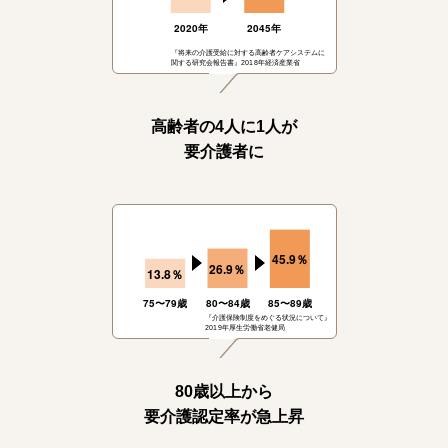
『将来の介護受給に対する高齢者ケアシステムに
関する研究会報告書』2018年経済産業省
高齢者の4人に1人が
要介護者に
45
9
.
％
26
9
.
％
13
8
.
％
『介護保険制度をめぐる状況について』
2019年厚生労働省老健局
80歳以上から
要介護認定率が急上昇