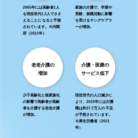
2065年には高齢者1人
家族の介護で、
学業や
を
現役世代1.3人で
ささ
受験、
就職活動に影響
えることに
なると予測
を受ける
ヤングケアラ
されています。
※内閣
ーが増加。
府（2021年）
老老介護の
介護・医療の
増加
サービス低下
少子高齢化と
核家族化
現役世代の
人口減少に
の影響で
高齢者が高齢
より、
2025年には介護
者を
介護する老老介護
職は
約37.7万人の
不足
が増加。
が予想されています。
※厚生労働省（2021
年）