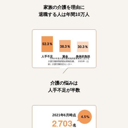
家族の介護を理由に
退職する人は年間10万人
52
3
.
％
38
3
30
3
.
％
.
％
「令和3年度介護労働実態調査事業所における
介護労働実態調査結果報告書」 2021年（公
財）介護労働安定センター
介護の悩みは
人手不足が半数
2021年6月時点
2
703
,
名