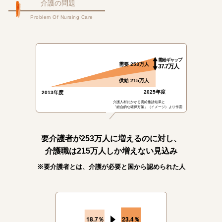
介護の問題
Problem Of Nursing Care
需給ギャップ
需要 253万人
37.7万人
供給 215万人
2025年度
2013年度
介護人材にかかる需給推計結果と
「総合的な確保方策」（イメージ）より作図
要介護者が253万人に増えるのに対し、
介護職は215万人しか増えない見込み
※要介護者とは、介護が必要と国から認められた人
18
7
23
4
.
％
.
％