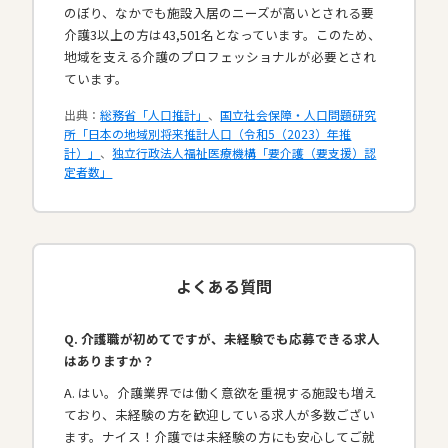
のぼり、なかでも施設入居のニーズが高いとされる要
介護3以上の方は43,501名となっています。このため、
地域を支える介護のプロフェッショナルが必要とされ
ています。​
出典：
総務省「人口推計」
、
国立社会保障・人口問題研究
所「日本の地域別将来推計人口（令和5（2023）年推
計）」
、
独立行政法人福祉医療機構「要介護（要支援）認
定者数」
よくある質問
Q. 介護職が初めてですが、未経験でも応募できる求人
はありますか？
A. はい。介護業界では働く意欲を重視する施設も増え
ており、未経験の方を歓迎している求人が多数ござい
ます。ナイス！介護では未経験の方にも安心してご就