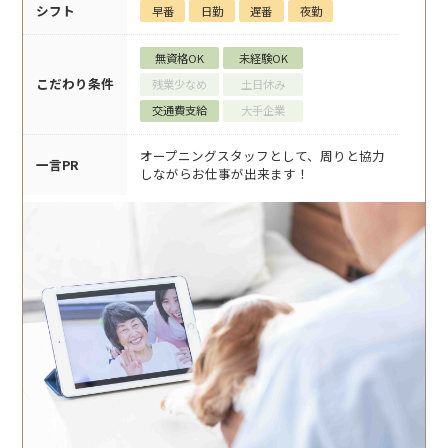
シフト
早番
日勤
遅番
夜勤
無資格OK
未経験OK
こだわり条件
残業少なめ
土日休み
交通費支給
大手企業
オープニングスタッフとして、周りと協力
一言PR
しながらお仕事が出来ます！