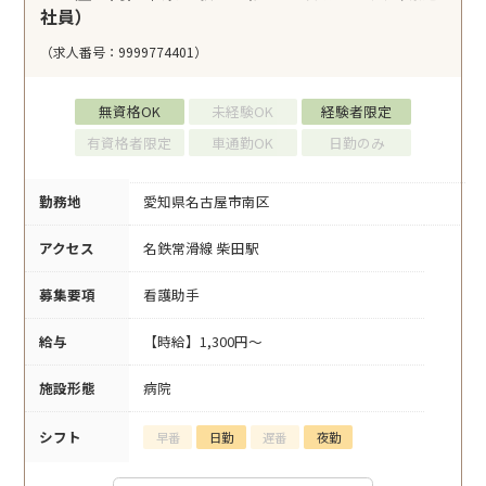
社員）
（求人番号：9999774401）
無資格OK
未経験OK
経験者限定
有資格者限定
車通勤OK
日勤のみ
勤務地
愛知県名古屋市南区
アクセス
名鉄常滑線 柴田駅
募集要項
看護助手
給与
【時給】1,300円～
施設形態
病院
シフト
早番
日勤
遅番
夜勤