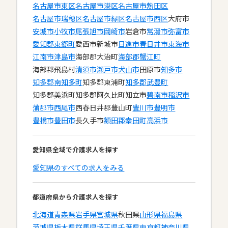
名古屋市東区
名古屋市港区
名古屋市熱田区
名古屋市瑞穂区
名古屋市緑区
名古屋市西区
大府市
安城市
小牧市
尾張旭市
岡崎市
岩倉市
常滑市
弥富市
愛知郡東郷町
愛西市
新城市
日進市
春日井市
東海市
江南市
津島市
海部郡大治町
海部郡蟹江町
海部郡飛島村
清須市
瀬戸市
犬山市
田原市
知多市
知多郡南知多町
知多郡東浦町
知多郡武豊町
知多郡美浜町
知多郡阿久比町
知立市
碧南市
稲沢市
蒲郡市
西尾市
西春日井郡豊山町
豊川市
豊明市
豊橋市
豊田市
長久手市
額田郡幸田町
高浜市
愛知県全域で介護求人を探す
愛知県のすべての求人をみる
都道府県から介護求人を探す
北海道
青森県
岩手県
宮城県
秋田県
山形県
福島県
茨城県
栃木県
群馬県
埼玉県
千葉県
東京都
神奈川県