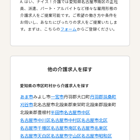
A. はい、ナイス！介護では愛知県名古屋市南区の正社
員、派遣、パート・アルバイトなど様々な雇用形態の
介護求人をご提案可能です。ご希望の働き方や条件を
お伺いし、あなたにぴったりの求人をご提案いたしま
す。まずは、こちらの
フォーム
からご登録ください。
他の介護求人を探す
愛知県の市区町村から介護求人を探す
あま市
みよし市
一宮市
丹羽郡大口町
丹羽郡扶桑町
刈谷市
北名古屋市
北設楽郡東栄町
北設楽郡設楽町
北設楽郡豊根村
半田市
名古屋市中区
名古屋市中川区
名古屋市中村区
名古屋市北区
名古屋市千種区
名古屋市南区
名古屋市名東区
名古屋市天白区
名古屋市守山区
名古屋市昭和区