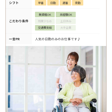
シフト
早番
日勤
遅番
夜勤
無資格OK
未経験OK
こだわり条件
残業少なめ
土日休み
交通費支給
大手企業
一言PR
人気の日勤のみのお仕事です♪