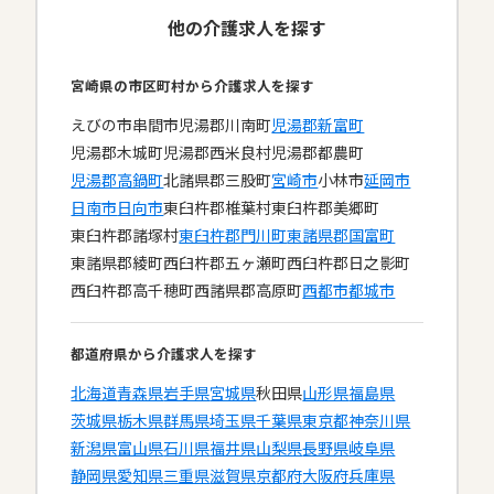
他の介護求人を探す
宮崎県の市区町村から介護求人を探す
えびの市
串間市
児湯郡川南町
児湯郡新富町
児湯郡木城町
児湯郡西米良村
児湯郡都農町
児湯郡高鍋町
北諸県郡三股町
宮崎市
小林市
延岡市
日南市
日向市
東臼杵郡椎葉村
東臼杵郡美郷町
東臼杵郡諸塚村
東臼杵郡門川町
東諸県郡国富町
東諸県郡綾町
西臼杵郡五ヶ瀬町
西臼杵郡日之影町
西臼杵郡高千穂町
西諸県郡高原町
西都市
都城市
都道府県から介護求人を探す
北海道
青森県
岩手県
宮城県
秋田県
山形県
福島県
茨城県
栃木県
群馬県
埼玉県
千葉県
東京都
神奈川県
新潟県
富山県
石川県
福井県
山梨県
長野県
岐阜県
静岡県
愛知県
三重県
滋賀県
京都府
大阪府
兵庫県