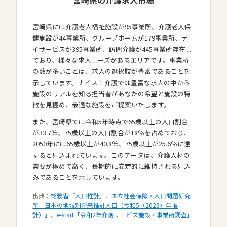
宮崎県には介護老人福祉施設が95事業所、介護老人保
健施設が44事業所、グループホームが179事業所、デ
イサービスが395事業所、訪問介護が445事業所存在し
ており、様々な求人ニーズがあるエリアです。事業所
の数が多いことは、求人の選択肢が豊富であることを
示しています。ナイス！介護では豊富な求人の中から
施設のリアルを知る担当者があなたの希望と施設の特
徴を見極め、最適な施設をご提案いたします。
また、宮崎県では令和5年時点で65歳以上の人口割合
が33.7％、75歳以上の人口割合が18％を占めており、
2050年には65歳以上が40.8％、75歳以上が25.6％に達
すると見込まれています。このデータは、介護人材の
需要が極めて高く、長期的に安定的に維持される見込
みであることを示しています。
出典：
総務省「人口推計」
、
国立社会保障・人口問題研究
所「日本の地域別将来推計人口（令和5（2023）年推
計）」
、
e-start「令和2年介護サービス施設・事業所調査」