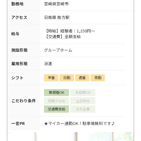
勤務地
宮崎県宮崎市
アクセス
日南線 南方駅
【時給】経験者：1,150円～
給与
【交通費】全額支給
施設形態
グループホーム
雇用形態
派遣
シフト
早番
日勤
遅番
夜勤
無資格OK
未経験OK
こだわり条件
残業少なめ
土日休み
交通費支給
大手企業
一言PR
★マイカー通勤OK！駐車場無料です♪