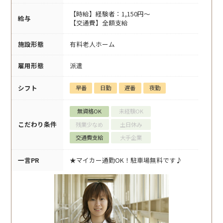
【時給】経験者：1,150円～
給与
【交通費】全額支給
施設形態
有料老人ホーム
雇用形態
派遣
シフト
早番
日勤
遅番
夜勤
無資格OK
未経験OK
こだわり条件
残業少なめ
土日休み
交通費支給
大手企業
一言PR
★マイカー通勤OK！駐車場無料です♪