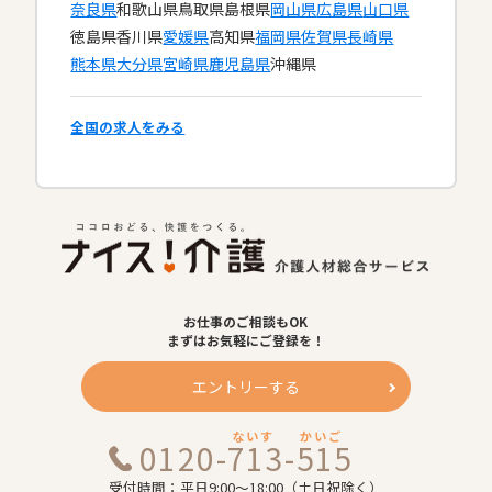
奈良県
和歌山県
鳥取県
島根県
岡山県
広島県
山口県
徳島県
香川県
愛媛県
高知県
福岡県
佐賀県
長崎県
熊本県
大分県
宮崎県
鹿児島県
沖縄県
全国の求人をみる
お仕事のご相談もOK
まずはお気軽にご登録を！
エントリーする
ないす
かいご
0120-713-515
受付時間：平日9:00～18:00（土日祝除く）