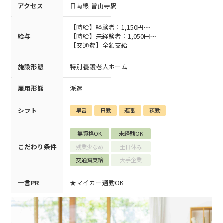
アクセス
日南線 曽山寺駅
【時給】経験者：1,150円～
給与
【時給】未経験者：1,050円～
【交通費】全額支給
施設形態
特別養護老人ホーム
雇用形態
派遣
シフト
早番
日勤
遅番
夜勤
無資格OK
未経験OK
こだわり条件
残業少なめ
土日休み
交通費支給
大手企業
一言PR
★マイカー通勤OK