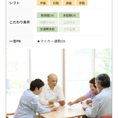
シフト
早番
日勤
遅番
夜勤
無資格OK
未経験OK
こだわり条件
残業少なめ
土日休み
交通費支給
大手企業
一言PR
★マイカー通勤OK