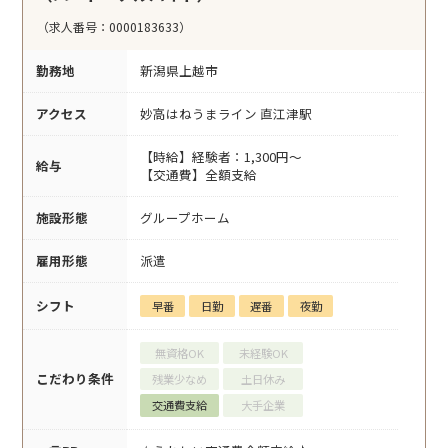
（求人番号：0000183633）
勤務地
新潟県上越市
アクセス
妙高はねうまライン 直江津駅
【時給】経験者：1,300円～
給与
【交通費】全額支給
施設形態
グループホーム
雇用形態
派遣
シフト
早番
日勤
遅番
夜勤
無資格OK
未経験OK
こだわり条件
残業少なめ
土日休み
交通費支給
大手企業