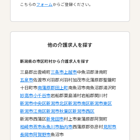
こちらの
フォーム
からご登録ください。
他の介護求人を探す
新潟県の市区町村から介護求人を探す
三島郡出雲崎町
三条市
上越市
中魚沼郡津南町
五泉市
佐渡市
刈羽郡刈羽村
加茂市
北蒲原郡聖籠町
十日町市
南蒲原郡田上町
南魚沼市
南魚沼郡湯沢町
妙高市
小千谷市
岩船郡粟島浦村
岩船郡関川村
新潟市中央区
新潟市北区
新潟市南区
新潟市東区
新潟市江南区
新潟市秋葉区
新潟市西区
新潟市西蒲区
新発田市
村上市
東蒲原郡阿賀町
柏崎市
燕市
糸魚川市
胎内市
西蒲原郡弥彦村
見附市
長岡市
阿賀野市
魚沼市