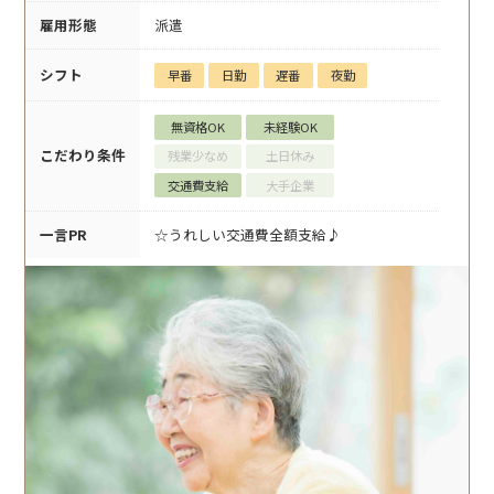
雇用形態
派遣
シフト
早番
日勤
遅番
夜勤
無資格OK
未経験OK
こだわり条件
残業少なめ
土日休み
交通費支給
大手企業
一言PR
☆うれしい交通費全額支給♪