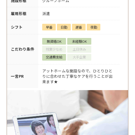
施設形態
グループホーム
雇用形態
派遣
シフト
早番
日勤
遅番
夜勤
無資格OK
未経験OK
こだわり条件
残業少なめ
土日休み
交通費支給
大手企業
アットホームな施設なので、ひとりひと
一言PR
りに合わせた丁寧なケアを行うことが出
来ます★