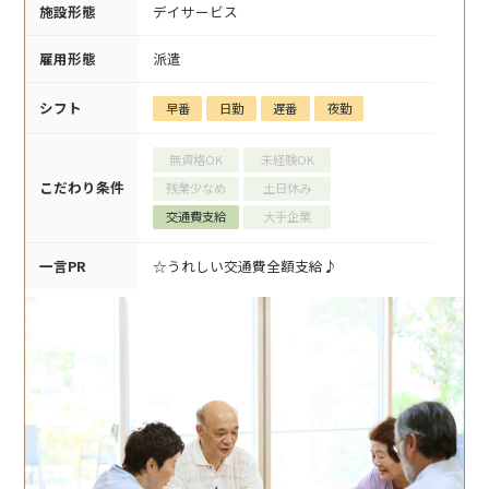
施設形態
デイサービス
雇用形態
派遣
シフト
早番
日勤
遅番
夜勤
無資格OK
未経験OK
こだわり条件
残業少なめ
土日休み
交通費支給
大手企業
一言PR
☆うれしい交通費全額支給♪