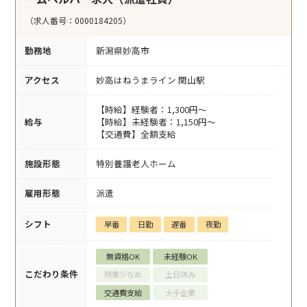
（求人番号：0000184205）
勤務地
新潟県妙高市
アクセス
妙高はねうまライン 関山駅
【時給】経験者：1,300円～
給与
【時給】未経験者：1,150円～
【交通費】全額支給
施設形態
特別養護老人ホーム
雇用形態
派遣
シフト
早番
日勤
遅番
夜勤
無資格OK
未経験OK
こだわり条件
残業少なめ
土日休み
交通費支給
大手企業