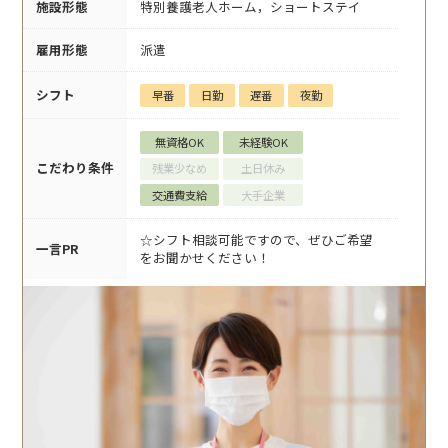
施設形態
特別養護老人ホーム，ショートステイ
雇用形態
派遣
シフト
早番
日勤
遅番
夜勤
無資格OK
未経験OK
こだわり条件
残業少なめ
土日休み
交通費支給
大手企業
☆シフト相談可能ですので、ぜひご希望
一言PR
をお聞かせください！