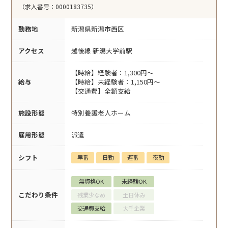
（求人番号：0000183735）
勤務地
新潟県新潟市西区
アクセス
越後線 新潟大学前駅
【時給】経験者：1,300円～
給与
【時給】未経験者：1,150円～
【交通費】全額支給
施設形態
特別養護老人ホーム
雇用形態
派遣
シフト
早番
日勤
遅番
夜勤
無資格OK
未経験OK
こだわり条件
残業少なめ
土日休み
交通費支給
大手企業