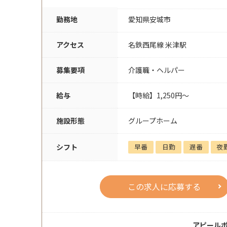
勤務地
愛知県安城市
アクセス
名鉄西尾線 米津駅
募集要項
介護職・ヘルパー
給与
【時給】1,250円～
施設形態
グループホーム
シフト
早番
日勤
遅番
夜
この求人に応募する
アピール