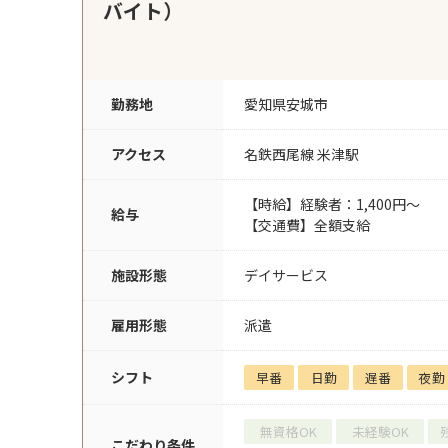
バイト）
勤務地
愛知県安城市
アクセス
名鉄西尾線 米津駅
【時給】経験者：1,400円～
給与
【交通費】全額支給
施設形態
デイサービス
雇用形態
派遣
シフト
早番
日勤
遅番
夜勤
無資格OK
未経験OK
こだわり条件