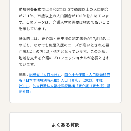
愛知県豊田市では令和2年時点で65歳以上の人口割合
が23.1％、75歳以上の人口割合が10.8％を占めていま
す。このデータは、介護人材の需要は極めて高いこと
を示しています。
具体的には、要介護・要支援の認定者数が17,812名に
のぼり、なかでも施設入居のニーズが高いとされる要
介護3以上の方は5,443名となっています。このため、
地域を支える介護のプロフェッショナルが必要とされ
ています。​
出典：
総務省「人口推計」
、
国立社会保障・人口問題研究
所「日本の地域別将来推計人口（令和5（2023）年推
計）」
、
独立行政法人福祉医療機構「要介護（要支援）認
定者数」
よくある質問