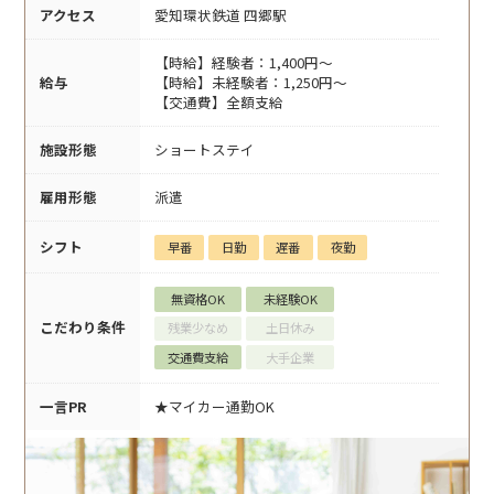
アクセス
愛知環状鉄道 四郷駅
【時給】経験者：1,400円～
給与
【時給】未経験者：1,250円～
【交通費】全額支給
施設形態
ショートステイ
雇用形態
派遣
シフト
早番
日勤
遅番
夜勤
無資格OK
未経験OK
こだわり条件
残業少なめ
土日休み
交通費支給
大手企業
一言PR
★マイカー通勤OK