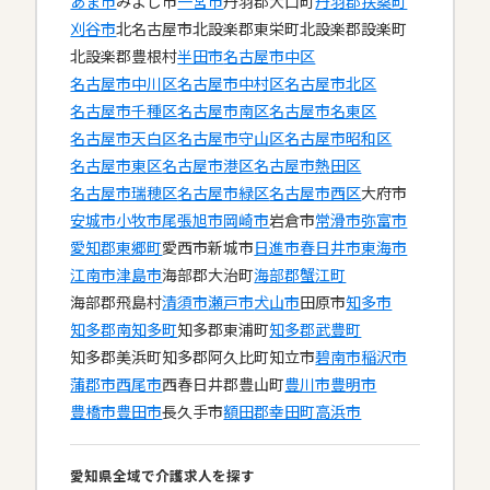
あま市
みよし市
一宮市
丹羽郡大口町
丹羽郡扶桑町
刈谷市
北名古屋市
北設楽郡東栄町
北設楽郡設楽町
北設楽郡豊根村
半田市
名古屋市中区
名古屋市中川区
名古屋市中村区
名古屋市北区
名古屋市千種区
名古屋市南区
名古屋市名東区
名古屋市天白区
名古屋市守山区
名古屋市昭和区
名古屋市東区
名古屋市港区
名古屋市熱田区
名古屋市瑞穂区
名古屋市緑区
名古屋市西区
大府市
安城市
小牧市
尾張旭市
岡崎市
岩倉市
常滑市
弥富市
愛知郡東郷町
愛西市
新城市
日進市
春日井市
東海市
江南市
津島市
海部郡大治町
海部郡蟹江町
海部郡飛島村
清須市
瀬戸市
犬山市
田原市
知多市
知多郡南知多町
知多郡東浦町
知多郡武豊町
知多郡美浜町
知多郡阿久比町
知立市
碧南市
稲沢市
蒲郡市
西尾市
西春日井郡豊山町
豊川市
豊明市
豊橋市
豊田市
長久手市
額田郡幸田町
高浜市
愛知県全域で介護求人を探す