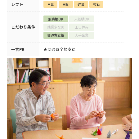
シフト
早番
日勤
遅番
夜勤
無資格OK
未経験OK
こだわり条件
残業少なめ
土日休み
交通費支給
大手企業
一言PR
★交通費全額支給