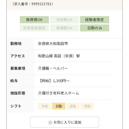
（求人番号：9999215701）
無資格OK
未経験OK
経験者限定
有資格者限定
車通勤OK
日勤のみ
勤務地
奈良県大和高田市
アクセス
和歌山線 高田（奈良）駅
募集要項
介護職・ヘルパー
給与
【時給】1,300円～
施設形態
介護付き有料老人ホーム
シフト
早番
日勤
遅番
夜勤
お気に入りに追加