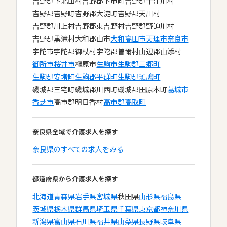
吉野郡下北山村
吉野郡下市町
吉野郡十津川村
吉野郡吉野町
吉野郡大淀町
吉野郡天川村
吉野郡川上村
吉野郡東吉野村
吉野郡野迫川村
吉野郡黒滝村
大和郡山市
大和高田市
天理市
奈良市
宇陀市
宇陀郡御杖村
宇陀郡曽爾村
山辺郡山添村
御所市
桜井市
橿原市
生駒市
生駒郡三郷町
生駒郡安堵町
生駒郡平群町
生駒郡斑鳩町
磯城郡三宅町
磯城郡川西町
磯城郡田原本町
葛城市
香芝市
高市郡明日香村
高市郡高取町
奈良県全域で介護求人を探す
奈良県のすべての求人をみる
都道府県から介護求人を探す
北海道
青森県
岩手県
宮城県
秋田県
山形県
福島県
茨城県
栃木県
群馬県
埼玉県
千葉県
東京都
神奈川県
新潟県
富山県
石川県
福井県
山梨県
長野県
岐阜県