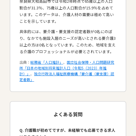
奈良県大和高田市では令和2年時点で65歳以上の人口
割合が31.3％、75歳以上の人口割合が15.9％を占めて
います。このデータは、介護人材の需要は極めて高い
ことを示しています。
具体的には、要介護・要支援の認定者数が0名にのぼ
り、なかでも施設入居のニーズが高いとされる要介護3
以上の方は0名となっています。このため、地域を支え
る介護のプロフェッショナルが必要とされています。​
出典：
総務省「人口推計」
、
国立社会保障・人口問題研究
所「日本の地域別将来推計人口（令和5（2023）年推
計）」
、
独立行政法人福祉医療機構「要介護（要支援）認
定者数」
よくある質問
Q. 介護職が初めてですが、未経験でも応募できる求人