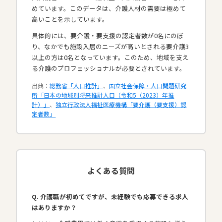
めています。このデータは、介護人材の需要は極めて
高いことを示しています。
具体的には、要介護・要支援の認定者数が0名にのぼ
り、なかでも施設入居のニーズが高いとされる要介護3
以上の方は0名となっています。このため、地域を支え
る介護のプロフェッショナルが必要とされています。​
出典：
総務省「人口推計」
、
国立社会保障・人口問題研究
所「日本の地域別将来推計人口（令和5（2023）年推
計）」
、
独立行政法人福祉医療機構「要介護（要支援）認
定者数」
よくある質問
Q. 介護職が初めてですが、未経験でも応募できる求人
はありますか？