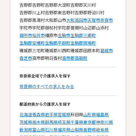
吉野郡吉野町
吉野郡大淀町
吉野郡天川村
吉野郡川上村
吉野郡東吉野村
吉野郡野迫川村
吉野郡黒滝村
大和郡山市
大和高田市
天理市
奈良市
宇陀市
宇陀郡御杖村
宇陀郡曽爾村
山辺郡山添村
御所市
桜井市
橿原市
生駒市
生駒郡三郷町
生駒郡安堵町
生駒郡平群町
生駒郡斑鳩町
磯城郡三宅町
磯城郡川西町
磯城郡田原本町
葛城市
香芝市
高市郡明日香村
高市郡高取町
奈良県全域で介護求人を探す
奈良県のすべての求人をみる
都道府県から介護求人を探す
北海道
青森県
岩手県
宮城県
秋田県
山形県
福島県
茨城県
栃木県
群馬県
埼玉県
千葉県
東京都
神奈川県
新潟県
富山県
石川県
福井県
山梨県
長野県
岐阜県