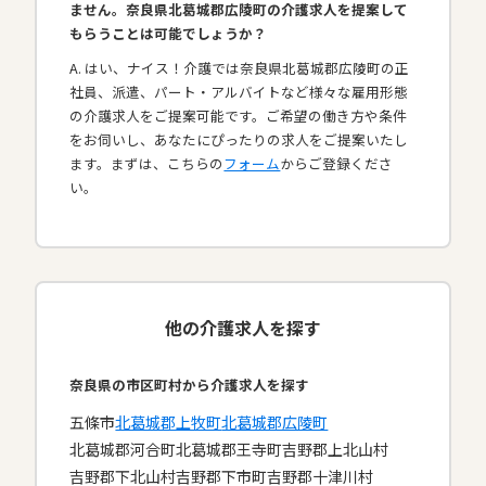
ません。奈良県北葛城郡広陵町の介護求人を提案して
もらうことは可能でしょうか？
A. はい、ナイス！介護では奈良県北葛城郡広陵町の正
社員、派遣、パート・アルバイトなど様々な雇用形態
の介護求人をご提案可能です。ご希望の働き方や条件
をお伺いし、あなたにぴったりの求人をご提案いたし
ます。まずは、こちらの
フォーム
からご登録くださ
い。
他の介護求人を探す
奈良県の市区町村から介護求人を探す
五條市
北葛城郡上牧町
北葛城郡広陵町
北葛城郡河合町
北葛城郡王寺町
吉野郡上北山村
吉野郡下北山村
吉野郡下市町
吉野郡十津川村