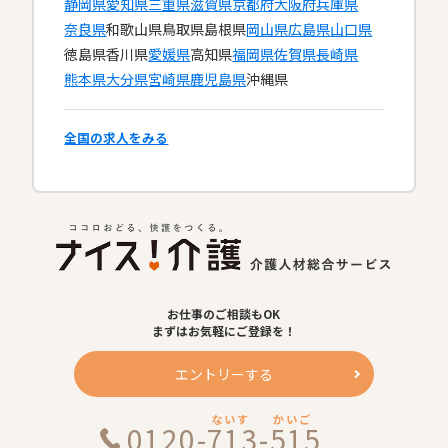
静岡県
愛知県
三重県
滋賀県
京都府
大阪府
兵庫県
奈良県
和歌山県
鳥取県
島根県
岡山県
広島県
山口県
徳島県
香川県
愛媛県
高知県
福岡県
佐賀県
長崎県
熊本県
大分県
宮崎県
鹿児島県
沖縄県
全国の求人をみる
お仕事のご相談もOK
まずはお気軽にご登録を！
エントリーする
ないす
かいご
0120-713-515