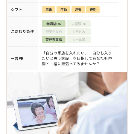
シフト
早番
日勤
遅番
夜勤
無資格OK
未経験OK
こだわり条件
残業少なめ
土日休み
交通費支給
大手企業
「自分の家族を入れたい、 自分も入り
一言PR
たいと思う施設」を目指してあなたも仲
間と一緒に頑張ってみませんか？