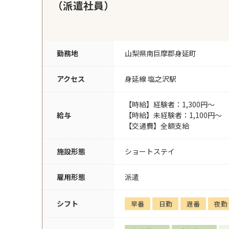
（派遣社員）
勤務地
山梨県南巨摩郡身延町
アクセス
身延線 塩之沢駅
【時給】経験者：1,300円～
給与
【時給】未経験者：1,100円～
【交通費】全額支給
施設形態
ショートステイ
雇用形態
派遣
シフト
早番
日勤
遅番
夜勤