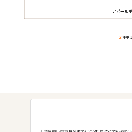
アピール
2
件中 1
山梨県南巨摩郡身延町では令和2年時点で65歳以上