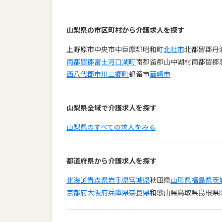
山梨県の市区町村から介護求人を探す
上野原市
中央市
中巨摩郡昭和町
北杜市
北都留郡丹
南都留郡富士河口湖町
南都留郡山中湖村
南都留郡
西八代郡市川三郷町
都留市
韮崎市
山梨県全域で介護求人を探す
山梨県のすべての求人をみる
都道府県から介護求人を探す
北海道
青森県
岩手県
宮城県
秋田県
山形県
福島県
茨
京都府
大阪府
兵庫県
奈良県
和歌山県
鳥取県
島根県