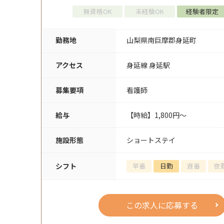
無資格OK
未経験OK
経験者限定
勤務地
山梨県南巨摩郡身延町
アクセス
身延線 身延駅
募集要項
看護師
給与
【時給】1,800円～
施設形態
ショートステイ
シフト
早番
日勤
遅番
夜
この求人に応募する