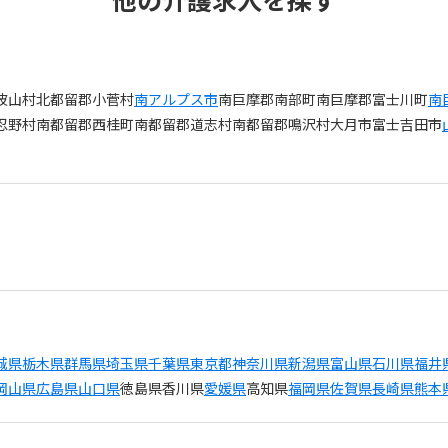
波山村
北都留郡小菅村
南アルプス市
南巨摩郡南部町
南巨摩郡富士川町
南
忍野村
南都留郡西桂町
南都留郡道志村
南都留郡鳴沢村
大月市
富士吉田市
城県
栃木県
群馬県
埼玉県
千葉県
東京都
神奈川県
新潟県
富山県
石川県
福井
岡山県
広島県
山口県
徳島県
香川県
愛媛県
高知県
福岡県
佐賀県
長崎県
熊本