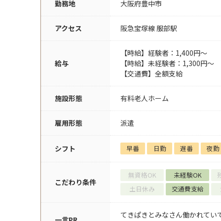
勤務地
大阪府豊中市
アクセス
阪急宝塚線 服部駅
【時給】経験者：1,400円～
給与
【時給】未経験者：1,300円～
【交通費】全額支給
施設形態
有料老人ホーム
雇用形態
派遣
シフト
早番
日勤
遅番
夜勤
無資格OK
未経験OK
こだわり条件
土日休み
交通費支給
てきぱきとみなさん働かれてい
一言PR