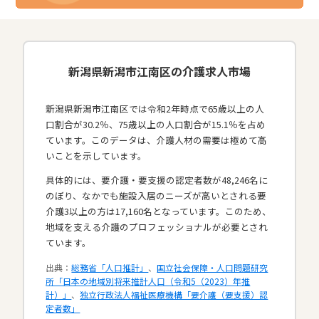
新潟県新潟市江南区の介護求人市場
新潟県新潟市江南区では令和2年時点で65歳以上の人
口割合が30.2％、75歳以上の人口割合が15.1％を占め
ています。このデータは、介護人材の需要は極めて高
いことを示しています。
具体的には、要介護・要支援の認定者数が48,246名に
のぼり、なかでも施設入居のニーズが高いとされる要
介護3以上の方は17,160名となっています。このため、
地域を支える介護のプロフェッショナルが必要とされ
ています。​
出典：
総務省「人口推計」
、
国立社会保障・人口問題研究
所「日本の地域別将来推計人口（令和5（2023）年推
計）」
、
独立行政法人福祉医療機構「要介護（要支援）認
定者数」