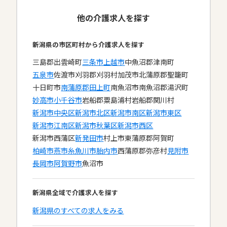
他の介護求人を探す
新潟県の市区町村から介護求人を探す
三島郡出雲崎町
三条市
上越市
中魚沼郡津南町
五泉市
佐渡市
刈羽郡刈羽村
加茂市
北蒲原郡聖籠町
十日町市
南蒲原郡田上町
南魚沼市
南魚沼郡湯沢町
妙高市
小千谷市
岩船郡粟島浦村
岩船郡関川村
新潟市中央区
新潟市北区
新潟市南区
新潟市東区
新潟市江南区
新潟市秋葉区
新潟市西区
新潟市西蒲区
新発田市
村上市
東蒲原郡阿賀町
柏崎市
燕市
糸魚川市
胎内市
西蒲原郡弥彦村
見附市
長岡市
阿賀野市
魚沼市
新潟県全域で介護求人を探す
新潟県のすべての求人をみる