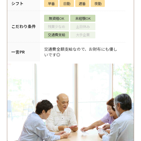
シフト
早番
日勤
遅番
夜勤
無資格OK
未経験OK
こだわり条件
残業少なめ
土日休み
交通費支給
大手企業
交通費全額支給なので、お財布にも優し
一言PR
いです◎