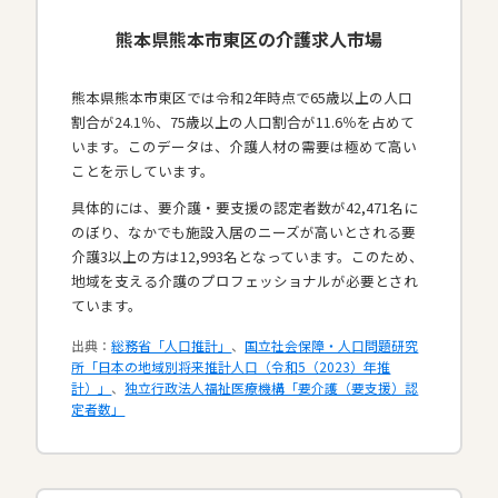
熊本県熊本市東区の介護求人市場
熊本県熊本市東区では令和2年時点で65歳以上の人口
割合が24.1％、75歳以上の人口割合が11.6％を占めて
います。このデータは、介護人材の需要は極めて高い
ことを示しています。
具体的には、要介護・要支援の認定者数が42,471名に
のぼり、なかでも施設入居のニーズが高いとされる要
介護3以上の方は12,993名となっています。このため、
地域を支える介護のプロフェッショナルが必要とされ
ています。​
出典：
総務省「人口推計」
、
国立社会保障・人口問題研究
所「日本の地域別将来推計人口（令和5（2023）年推
計）」
、
独立行政法人福祉医療機構「要介護（要支援）認
定者数」