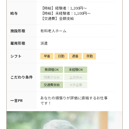
【時給】経験者：1,200円～
給与
【時給】未経験者：1,100円～
【交通費】全額支給
施設形態
有料老人ホーム
雇用形態
派遣
シフト
早番
日勤
遅番
夜勤
無資格OK
未経験OK
こだわり条件
残業少なめ
土日休み
交通費支給
大手企業
あなたの頑張りが評価に直結するお仕事
一言PR
です！