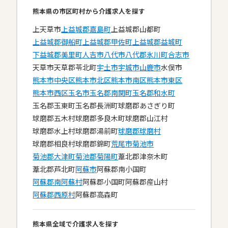
熊本県の市区町村から介護求人を探す
上天草市
上益城郡嘉島町
上益城郡山都町
上益城郡御船町
上益城郡甲佐町
上益城郡益城町
下益城郡美里町
人吉市
八代市
八代郡氷川町
合志市
天草市
天草郡苓北町
宇土市
宇城市
山鹿市
水俣市
熊本市中央区
熊本市北区
熊本市南区
熊本市東区
熊本市西区
玉名市
玉名郡南関町
玉名郡和水町
玉名郡玉東町
玉名郡長洲町
球磨郡あさぎり町
球磨郡五木村
球磨郡多良木町
球磨郡山江村
球磨郡水上村
球磨郡湯前町
球磨郡球磨村
球磨郡相良村
球磨郡錦町
荒尾市
菊池市
菊池郡大津町
菊池郡菊陽町
葦北郡津奈木町
葦北郡芦北町
阿蘇市
阿蘇郡南小国町
阿蘇郡南阿蘇村
阿蘇郡小国町
阿蘇郡産山村
阿蘇郡西原村
阿蘇郡高森町
熊本県全域で介護求人を探す