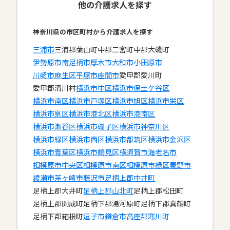
他の介護求人を探す
神奈川県の市区町村から介護求人を探す
三浦市
三浦郡葉山町
中郡二宮町
中郡大磯町
伊勢原市
南足柄市
厚木市
大和市
小田原市
川崎市麻生区
平塚市
座間市
愛甲郡愛川町
愛甲郡清川村
横浜市中区
横浜市保土ケ谷区
横浜市南区
横浜市戸塚区
横浜市旭区
横浜市栄区
横浜市泉区
横浜市港北区
横浜市港南区
横浜市瀬谷区
横浜市磯子区
横浜市神奈川区
横浜市緑区
横浜市西区
横浜市都筑区
横浜市金沢区
横浜市青葉区
横浜市鶴見区
横須賀市
海老名市
相模原市中央区
相模原市南区
相模原市緑区
秦野市
綾瀬市
茅ヶ崎市
藤沢市
足柄上郡中井町
足柄上郡大井町
足柄上郡山北町
足柄上郡松田町
足柄上郡開成町
足柄下郡湯河原町
足柄下郡真鶴町
足柄下郡箱根町
逗子市
鎌倉市
高座郡寒川町