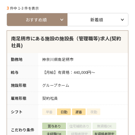
3
件中 1-3 件を表示
おすすめ順
新着順
南足柄市にある施設の施設長（管理職等)求人(契約
社員)
勤務地
神奈川県南足柄市
給与
【月給】有資格：440,000円〜
施設形態
グループホーム
雇用形態
契約社員
シフト
早番
日勤
遅番
夜勤
賞与あり
住宅補助あり
無資格OK
こだわり条件
未経験OK
経験者限定
有資格者限定