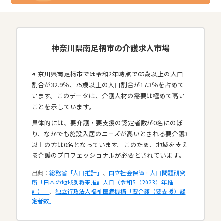
神奈川県南足柄市の介護求人市場
神奈川県南足柄市では令和2年時点で65歳以上の人口
割合が32.9％、75歳以上の人口割合が17.3％を占めて
います。このデータは、介護人材の需要は極めて高い
ことを示しています。
具体的には、要介護・要支援の認定者数が0名にのぼ
り、なかでも施設入居のニーズが高いとされる要介護3
以上の方は0名となっています。このため、地域を支え
る介護のプロフェッショナルが必要とされています。​
出典：
総務省「人口推計」
、
国立社会保障・人口問題研究
所「日本の地域別将来推計人口（令和5（2023）年推
計）」
、
独立行政法人福祉医療機構「要介護（要支援）認
定者数」