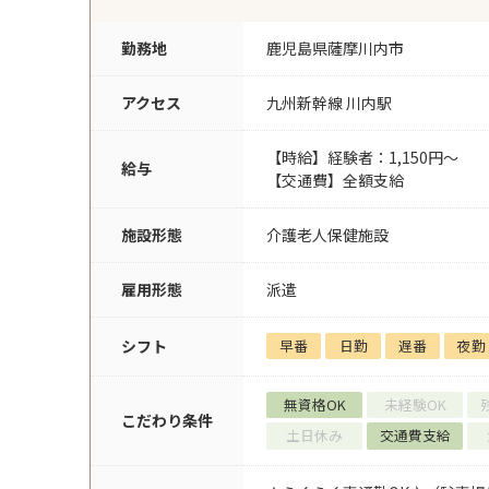
勤務地
鹿児島県薩摩川内市
アクセス
九州新幹線 川内駅
【時給】経験者：1,150円～
給与
【交通費】全額支給
施設形態
介護老人保健施設
雇用形態
派遣
シフト
早番
日勤
遅番
夜勤
無資格OK
未経験OK
こだわり条件
土日休み
交通費支給