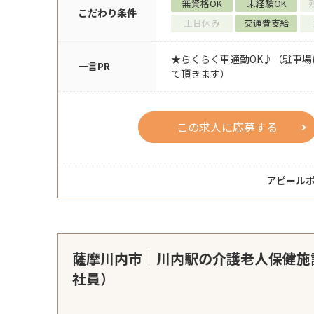
無資格OK
未経験OK
こだわり条件
土日休み
交通費支給
★らくらく車通勤OK♪（駐車
一言PR
て頂きます）
この求人に応募する
アピール
薩摩川内市｜川内駅の介護老人保健施
社員）