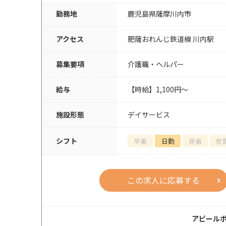
勤務地
鹿児島県薩摩川内市
アクセス
肥薩おれんじ鉄道線 川内駅
募集要項
介護職・ヘルパー
給与
【時給】1,100円～
施設形態
デイサービス
シフト
早番
日勤
遅番
夜
この求人に応募する
アピール