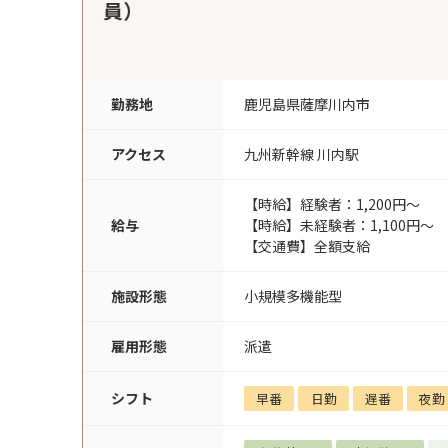
員）
勤務地
鹿児島県薩摩川内市
アクセス
九州新幹線 川内駅
【時給】経験者：1,200円～
給与
【時給】未経験者：1,100円～
【交通費】全額支給
施設形態
小規模多機能型
雇用形態
派遣
シフト
早番
日勤
遅番
夜勤