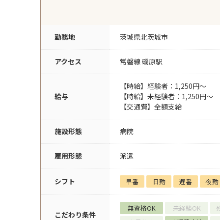
勤務地
茨城県北茨城市
アクセス
常磐線 磯原駅
【時給】経験者：1,250円～
給与
【時給】未経験者：1,250円～
【交通費】全額支給
施設形態
病院
雇用形態
派遣
シフト
早番
日勤
遅番
夜勤
無資格OK
未経験OK
こだわり条件