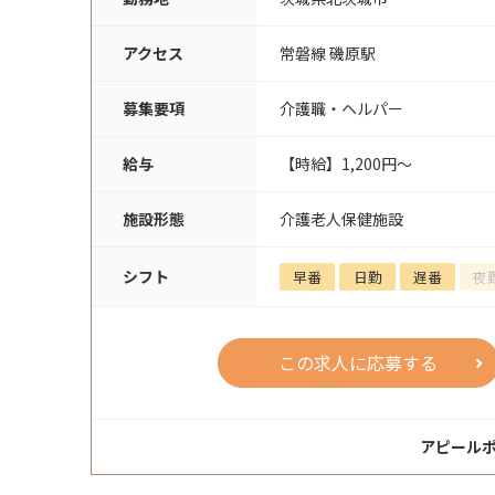
アクセス
常磐線 磯原駅
募集要項
介護職・ヘルパー
給与
【時給】1,200円～
施設形態
介護老人保健施設
シフト
早番
日勤
遅番
夜
この求人に応募する
アピール