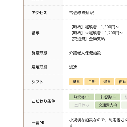
アクセス
常磐線 磯原駅
【時給】経験者：1,300円～
給与
【時給】未経験者：1,200円～
【交通費】全額支給
施設形態
介護老人保健施設
雇用形態
派遣
シフト
早番
日勤
遅番
夜勤
無資格OK
未経験OK
こだわり条件
土日休み
交通費支給
小規模な施設なので、利用者さ
一言PR
す！！