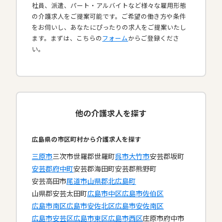
社員、派遣、パート・アルバイトなど様々な雇用形態
の介護求人をご提案可能です。ご希望の働き方や条件
をお伺いし、あなたにぴったりの求人をご提案いたし
ます。まずは、こちらの
フォーム
からご登録くださ
い。
他の介護求人を探す
広島県の市区町村から介護求人を探す
三原市
三次市
世羅郡世羅町
呉市
大竹市
安芸郡坂町
安芸郡府中町
安芸郡海田町
安芸郡熊野町
安芸高田市
尾道市
山県郡北広島町
山県郡安芸太田町
広島市中区
広島市佐伯区
広島市南区
広島市安佐北区
広島市安佐南区
広島市安芸区
広島市東区
広島市西区
庄原市
府中市