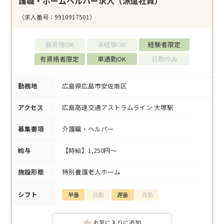
護職・ホームヘルパー求人（派遣社員）
（求人番号：9910917501）
無資格OK
未経験OK
経験者限定
有資格者限定
車通勤OK
日勤のみ
勤務地
広島県広島市安佐南区
アクセス
広島高速交通アストラムライン 大塚駅
募集要項
介護職・ヘルパー
給与
【時給】1,250円～
施設形態
特別養護老人ホーム
シフト
早番
日勤
遅番
夜勤
お気に入りに追加