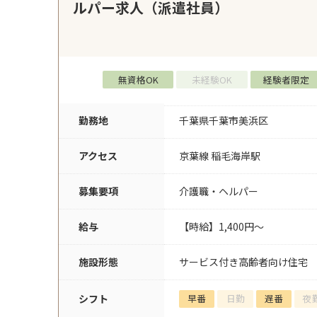
ルパー求人（派遣社員）
無資格OK
未経験OK
経験者限定
勤務地
千葉県千葉市美浜区
アクセス
京葉線 稲毛海岸駅
募集要項
介護職・ヘルパー
給与
【時給】1,400円～
施設形態
サービス付き高齢者向け住宅
シフト
早番
日勤
遅番
夜