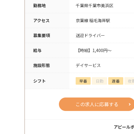
勤務地
千葉県千葉市美浜区
アクセス
京葉線 稲毛海岸駅
募集要項
送迎ドライバー
給与
【時給】1,400円～
施設形態
デイサービス
シフト
早番
日勤
遅番
夜
この求人に応募する
アピール