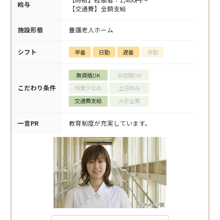
給与
【交通費】全額支給
施設形態
養護老人ホーム
シフト
早番
日勤
遅番
夜勤
無資格OK
未経験OK
こだわり条件
残業少なめ
土日休み
交通費支給
大手企業
一言PR
教育制度が充実しています。