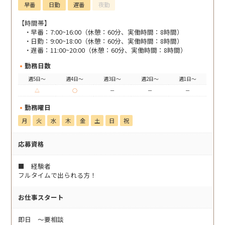
早番
日勤
遅番
夜勤
【時間帯】
早番：7:00~16:00（休憩：60分、実働時間：8時間）
日勤：9:00~18:00（休憩：60分、実働時間：8時間）
遅番：11:00~20:00（休憩：60分、実働時間：8時間）
勤務日数
週5日～
週4日～
週3日～
週2日～
週1日～
△
○
－
－
－
勤務曜日
月
火
水
木
金
土
日
祝
応募資格
■ 経験者
フルタイムで出られる方！
お仕事スタート
即日 〜要相談