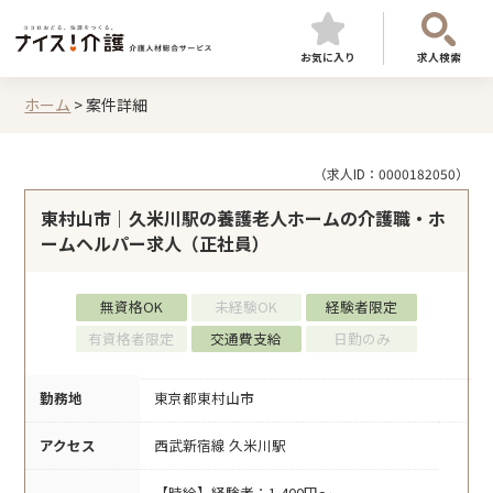
お気に入り
求人検索
ホーム
>
案件詳細
（求人ID：0000182050）
東村山市｜久米川駅の養護老人ホームの介護職・ホ
ームヘルパー求人（正社員）
無資格OK
未経験OK
経験者限定
有資格者限定
交通費支給
日勤のみ
勤務地
東京都東村山市
アクセス
西武新宿線 久米川駅
【時給】経験者：1,400円～