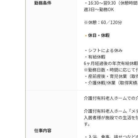
勤務条件
・16:30～翌9:30（休憩時
週3日～勤務OK
※休憩：60／120分
休日・休暇
・シフトによる休み
・有給休暇
6ヶ月経過後の年次有給休暇
※勤務日数・時間に応じて
・産前産後・育児休業（取
・介護休暇/休業（取得実績
介護付有料老人ホームでの
介護付有料老人ホーム「メ
入居者様が施設での生活を
す。
仕事内容
・入浴、食事、排せつなど