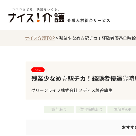
ナイス介護TOP
>
残業少なめ☆駅チカ！経験者優遇◎時給1,
new
残業少なめ☆駅チカ！経験者優遇◎時給
グリーンライフ株式会社 メディス越谷蒲生
賞与あり
住宅補助あり
無資格OK
おすす