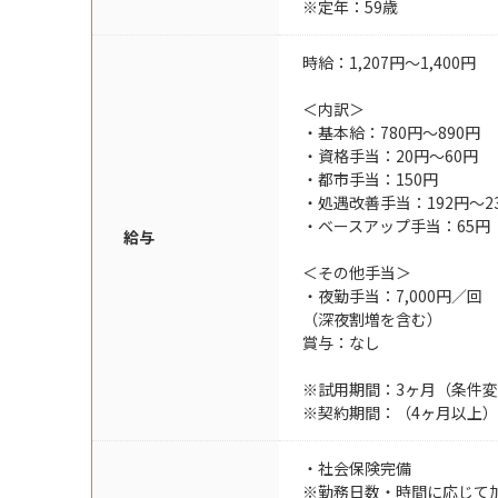
※定年：59歳
時給：1,207円～1,400円
＜内訳＞
・基本給：780円〜890円
・資格手当：20円〜60円
・都市手当：150円
・処遇改善手当：192円〜2
・ベースアップ手当：65円
給与
＜その他手当＞
・夜勤手当：7,000円／回
（深夜割増を含む）
賞与：なし
※試用期間：3ヶ月（条件
※契約期間：（4ヶ月以上
・社会保険完備
※勤務日数・時間に応じて