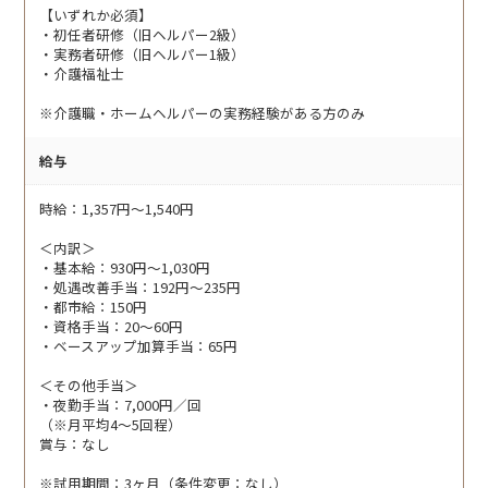
【いずれか必須】
・初任者研修（旧ヘルパー2級）
・実務者研修（旧ヘルパー1級）
・介護福祉士
※介護職・ホームヘルパーの実務経験がある方のみ
給与
時給：1,357円～1,540円
＜内訳＞
・基本給：930円〜1,030円
・処遇改善手当：192円〜235円
・都市給：150円
・資格手当：20～60円
・ベースアップ加算手当：65円
＜その他手当＞
・夜勤手当：7,000円／回
（※月平均4～5回程）
賞与：なし
※試用期間：3ヶ月（条件変更：なし）