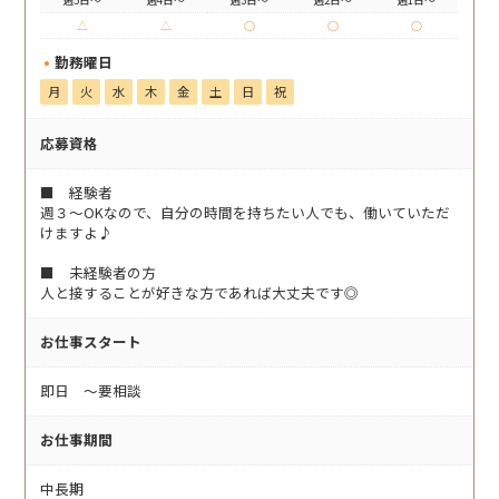
△
△
○
○
○
勤務曜日
月
火
水
木
金
土
日
祝
応募資格
■ 経験者
週３～OKなので、自分の時間を持ちたい人でも、働いていただ
けますよ♪
■ 未経験者の方
人と接することが好きな方であれば大丈夫です◎
お仕事スタート
即日 〜要相談
お仕事期間
中長期