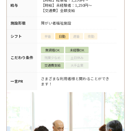
給与
【時給】未経験者：1,250円～
【交通費】全額支給
施設形態
障がい者福祉施設
シフト
早番
日勤
遅番
夜勤
無資格OK
未経験OK
こだわり条件
残業少なめ
土日休み
交通費支給
大手企業
さまざまな利用者様と関わることができ
一言PR
ます！