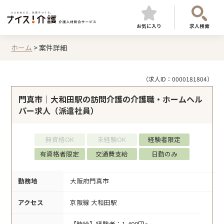
お気に入り
求人検索
ホーム
>
案件詳細
（求人ID：0000181804）
門真市｜大和田駅の訪問介護の介護職・ホームヘル
パー求人（派遣社員）
無資格OK
未経験OK
経験者限定
有資格者限定
交通費支給
日勤のみ
勤務地
大阪府門真市
アクセス
京阪線 大和田駅
【時給】経験者：1,400円～