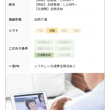
給与
【時給】未経験者：1,200円～
【交通費】全額支給
施設形態
訪問介護
シフト
早番
日勤
遅番
夜勤
無資格OK
未経験OK
こだわり条件
残業少なめ
土日休み
交通費支給
大手企業
一言PR
☆うれしい交通費全額支給♪