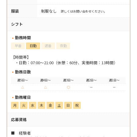
服装
制服なし
詳しくはお問い合わせください。
シフト
勤務時間
早番
日勤
遅番
夜勤
【時間帯】
日勤：07:00～21:00（休憩：60分、実働時間：13時間）
勤務日数
週5日～
週4日～
週3日～
週2日～
週1日～
△
△
○
－
－
勤務曜日
月
火
水
木
金
土
日
祝
応募資格
■ 経験者