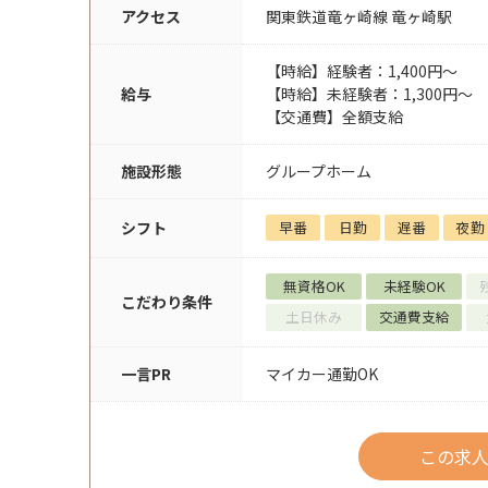
アクセス
関東鉄道竜ヶ崎線 竜ヶ崎駅
【時給】経験者：1,400円～
給与
【時給】未経験者：1,300円～
【交通費】全額支給
施設形態
グループホーム
シフト
早番
日勤
遅番
夜勤
無資格OK
未経験OK
こだわり条件
土日休み
交通費支給
一言PR
マイカー通勤OK
この求