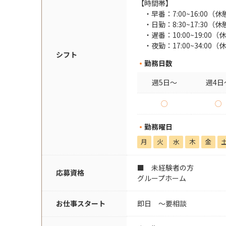
【時間帯】
早番：7:00~16:00
日勤：8:30~17:30
遅番：10:00~19:0
夜勤：17:00~34:0
シフト
勤務日数
週5日～
週4日
○
○
勤務曜日
月
火
水
木
金
■ 未経験者の方
応募資格
グループホーム
お仕事スタート
即日 〜要相談