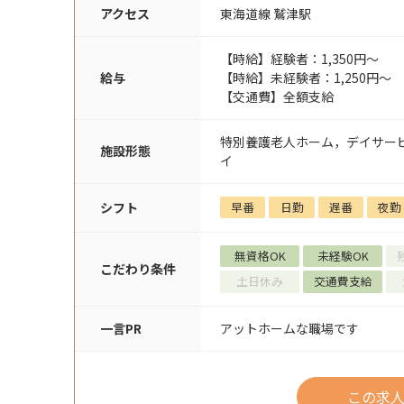
アクセス
東海道線 鷲津駅
【時給】経験者：1,350円～
給与
【時給】未経験者：1,250円～
【交通費】全額支給
特別養護老人ホーム，デイサー
施設形態
イ
シフト
早番
日勤
遅番
夜勤
無資格OK
未経験OK
こだわり条件
土日休み
交通費支給
一言PR
アットホームな職場です
この求