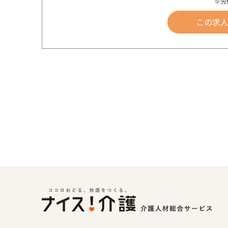
※労
この求