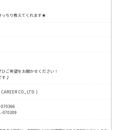
きっちり教えてくれます★
ぜひご希望をお聞かせください！
です♪
EER CO., LTD. )
70366
070309