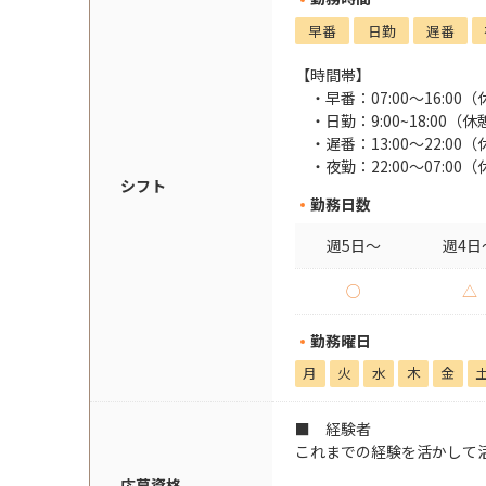
早番
日勤
遅番
【時間帯】
早番：07:00～16:0
日勤：9:00~18:00
遅番：13:00～22:0
夜勤：22:00～07:0
シフト
勤務日数
週5日～
週4日
○
△
勤務曜日
月
火
水
木
金
■ 経験者
これまでの経験を活かして
応募資格