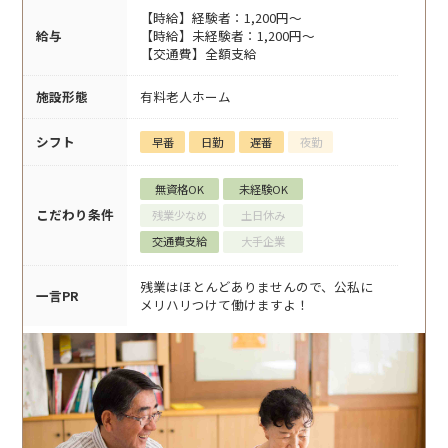
【時給】経験者：1,200円～
給与
【時給】未経験者：1,200円～
【交通費】全額支給
施設形態
有料老人ホーム
シフト
早番
日勤
遅番
夜勤
無資格OK
未経験OK
こだわり条件
残業少なめ
土日休み
交通費支給
大手企業
残業はほとんどありませんので、公私に
一言PR
メリハリつけて働けますよ！