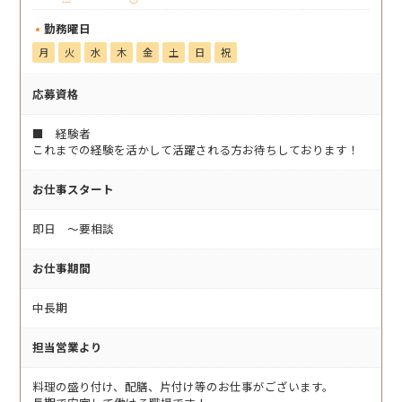
勤務曜日
月
火
水
木
金
土
日
祝
応募資格
■ 経験者
これまでの経験を活かして活躍される方お待ちしております！
お仕事スタート
即日 〜要相談
お仕事期間
中長期
担当営業より
料理の盛り付け、配膳、片付け等のお仕事がございます。