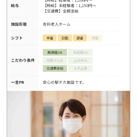
給与
【時給】未経験者：1,150円～
【交通費】全額支給
施設形態
有料老人ホーム
シフト
早番
日勤
遅番
夜勤
無資格OK
未経験OK
こだわり条件
残業少なめ
土日休み
交通費支給
大手企業
一言PR
安心の駅チカ施設です。