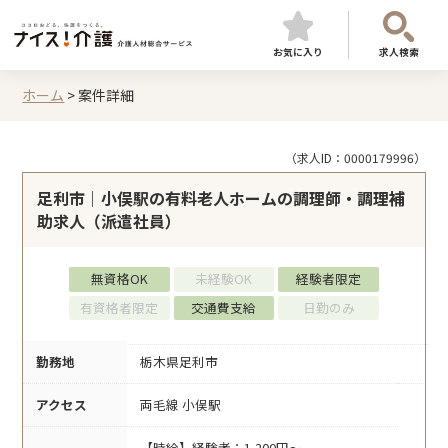
お気に入り
求人検索
ホーム
>
案件詳細
（求人ID：0000179996）
足利市｜小俣駅の有料老人ホームの調理師・調理補
助求人（派遣社員）
無資格OK
未経験OK
経験者限定
有資格者限定
交通費支給
日勤のみ
勤務地
栃木県足利市
アクセス
両毛線 小俣駅
【時給】経験者：1,200円～