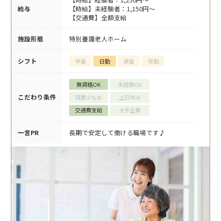
給与
【時給】未経験者：1,150円～
【交通費】全額支給
施設形態
特別養護老人ホーム
シフト
早番
日勤
遅番
夜勤
無資格OK
未経験OK
こだわり条件
残業少なめ
土日休み
交通費支給
大手企業
一言PR
長期で安定して働ける職場です♪