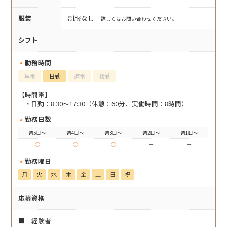
服装
制服なし
詳しくはお問い合わせください。
シフト
勤務時間
早番
日勤
遅番
夜勤
【時間帯】
日勤：8:30～17:30（休憩：60分、実働時間：8時間）
勤務日数
週5日～
週4日～
週3日～
週2日～
週1日～
○
○
○
－
－
勤務曜日
月
火
水
木
金
土
日
祝
応募資格
■ 経験者