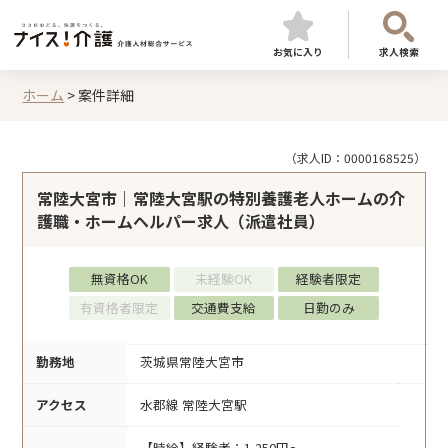
お気に入り
求人検索
ホーム
>
案件詳細
（求人ID：0000168525）
常陸大宮市｜常陸大宮駅の特別養護老人ホームの介
護職・ホームヘルパー求人（派遣社員）
無資格OK
未経験OK
経験者限定
有資格者限定
交通費支給
日勤のみ
勤務地
茨城県常陸大宮市
アクセス
水郡線 常陸大宮駅
【時給】経験者：1,250円～