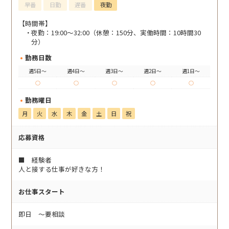
早番
日勤
遅番
夜勤
【時間帯】
夜勤：19:00～32:00（休憩：150分、実働時間：10時間30
分）
勤務日数
週5日～
週4日～
週3日～
週2日～
週1日～
○
○
○
○
○
勤務曜日
月
火
水
木
金
土
日
祝
応募資格
■ 経験者
人と接する仕事が好きな方！
お仕事スタート
即日 〜要相談