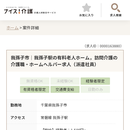
お気に入り
求人検索
ホーム
>
案件詳細
（求人ID：0000163880）
我孫子市｜我孫子駅の有料老人ホーム，訪問介護の
介護職・ホームヘルパー求人（派遣社員）
無資格OK
未経験OK
経験者限定
有資格者限定
交通費支給
日勤のみ
勤務地
千葉県我孫子市
アクセス
常磐線 我孫子駅
【時給】経験者：1,500円～