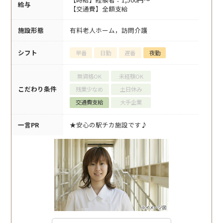
給与
【交通費】全額支給
施設形態
有料老人ホーム，訪問介護
シフト
早番
日勤
遅番
夜勤
無資格OK
未経験OK
こだわり条件
残業少なめ
土日休み
交通費支給
大手企業
一言PR
★安心の駅チカ施設です♪