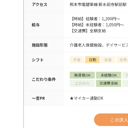
アクセス
熊本市電健軍線 新水前寺駅前駅
【時給】経験者：1,200円～
給与
【時給】未経験者：1,050円～
【交通費】全額支給
施設形態
介護老人保健施設，デイサービ
シフト
早番
日勤
遅番
夜勤
無資格OK
未経験OK
こだわり条件
土日休み
交通費支給
一言PR
★マイカー通勤OK
この求