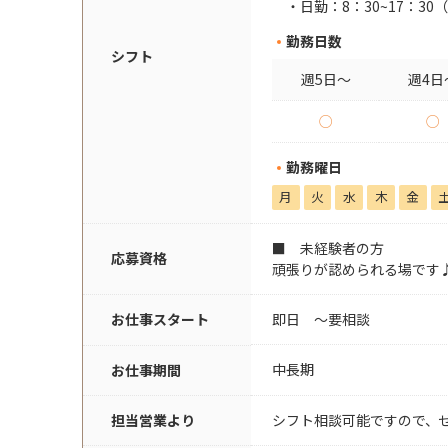
日勤：8：30~17：3
勤務日数
シフト
週5日～
週4日
○
○
勤務曜日
月
火
水
木
金
■ 未経験者の方
応募資格
頑張りが認められる場です
お仕事スタート
即日 〜要相談
中長期
お仕事期間
担当営業より
シフト相談可能ですので、