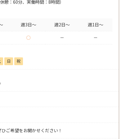
0（休憩：60分、実働時間：8時間）
～
週3日～
週2日～
週1日～
○
－
－
土
日
祝
♪
ぜひご希望をお聞かせください！