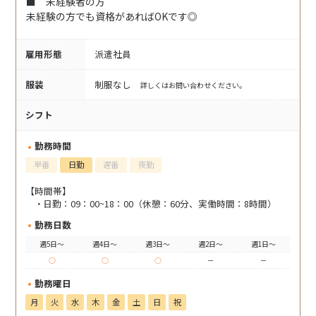
■ 未経験者の方
未経験の方でも資格があればOKです◎
雇用形態
派遣社員
服装
制服なし
詳しくはお問い合わせください。
シフト
勤務時間
早番
日勤
遅番
夜勤
【時間帯】
日勤：09：00~18：00（休憩：60分、実働時間：8時間）
勤務日数
週5日～
週4日～
週3日～
週2日～
週1日～
○
○
○
－
－
勤務曜日
月
火
水
木
金
土
日
祝