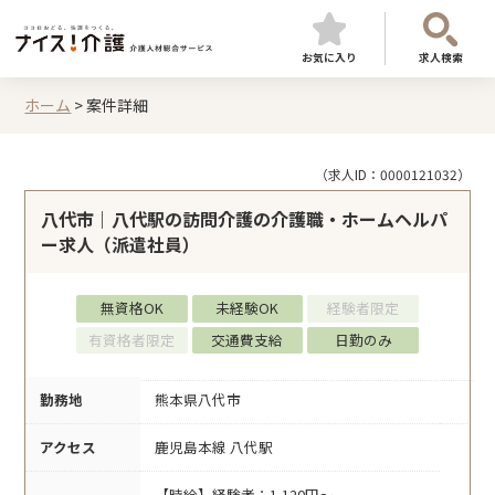
お気に入り
求人検索
ホーム
>
案件詳細
（求人ID：0000121032）
八代市｜八代駅の訪問介護の介護職・ホームヘルパ
ー求人（派遣社員）
無資格OK
未経験OK
経験者限定
有資格者限定
交通費支給
日勤のみ
勤務地
熊本県八代市
アクセス
鹿児島本線 八代駅
【時給】経験者：1,120円～