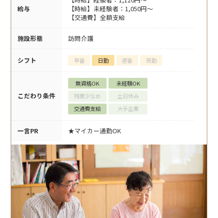
給与
【時給】未経験者：1,050円～
【交通費】全額支給
施設形態
訪問介護
シフト
早番
日勤
遅番
夜勤
無資格OK
未経験OK
こだわり条件
残業少なめ
土日休み
交通費支給
大手企業
一言PR
★マイカー通勤OK