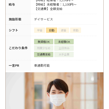
給与
【時給】未経験者：1,100円～
【交通費】全額支給
施設形態
デイサービス
シフト
早番
日勤
遅番
夜勤
無資格OK
未経験OK
こだわり条件
残業少なめ
土日休み
交通費支給
大手企業
一言PR
車通勤可能