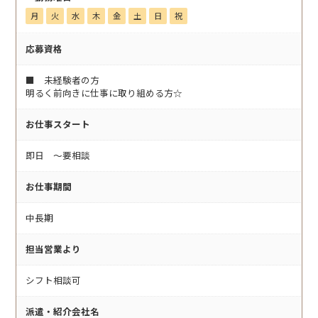
月
火
水
木
金
土
日
祝
応募資格
■ 未経験者の方
明るく前向きに仕事に取り組める方☆
お仕事スタート
即日 〜要相談
お仕事期間
中長期
担当営業より
シフト相談可
派遣・紹介会社名