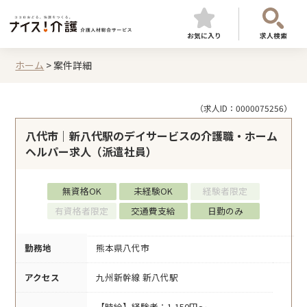
お気に入り
求人検索
ホーム
>
案件詳細
（求人ID：0000075256）
八代市｜新八代駅のデイサービスの介護職・ホーム
ヘルパー求人（派遣社員）
無資格OK
未経験OK
経験者限定
有資格者限定
交通費支給
日勤のみ
勤務地
熊本県八代市
アクセス
九州新幹線 新八代駅
【時給】経験者：1,150円～