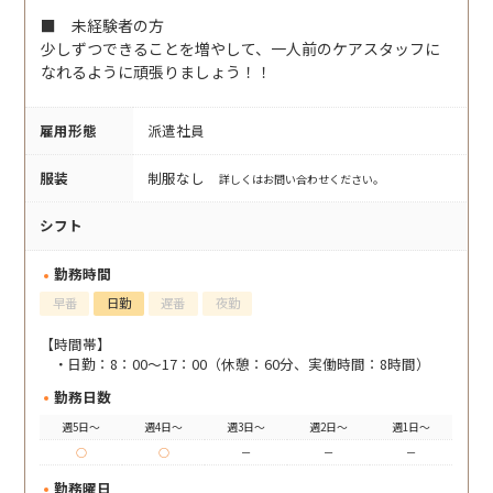
■ 未経験者の方
少しずつできることを増やして、一人前のケアスタッフに
なれるように頑張りましょう！！
雇用形態
派遣社員
服装
制服なし
詳しくはお問い合わせください。
シフト
勤務時間
早番
日勤
遅番
夜勤
【時間帯】
日勤：8：00～17：00（休憩：60分、実働時間：8時間）
勤務日数
週5日～
週4日～
週3日～
週2日～
週1日～
○
○
－
－
－
勤務曜日