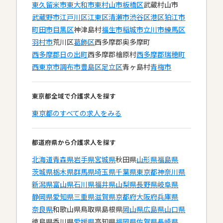
東久留米市
東大和市
東村山市
板橋区
武蔵村山市
武蔵野市
江戸川区
江東区
清瀬市
渋谷区
港区
狛江市
町田市
目黒区
神津島村
福生市
稲城市
立川市
練馬区
羽村市
荒川区
葛飾区
西多摩郡奥多摩町
西多摩郡日の出町
西多摩郡檜原村
西多摩郡瑞穂町
西東京市
調布市
豊島区
足立区
青ヶ島村
青梅市
東京都全域で介護求人を探す
東京都のすべての求人をみる
都道府県から介護求人を探す
北海道
青森県
岩手県
宮城県
秋田県
山形県
福島県
茨城県
栃木県
群馬県
埼玉県
千葉県
東京都
神奈川県
新潟県
富山県
石川県
福井県
山梨県
長野県
岐阜県
静岡県
愛知県
三重県
滋賀県
京都府
大阪府
兵庫県
奈良県
和歌山県
鳥取県
島根県
岡山県
広島県
山口県
徳島県
香川県
愛媛県
高知県
福岡県
佐賀県
長崎県