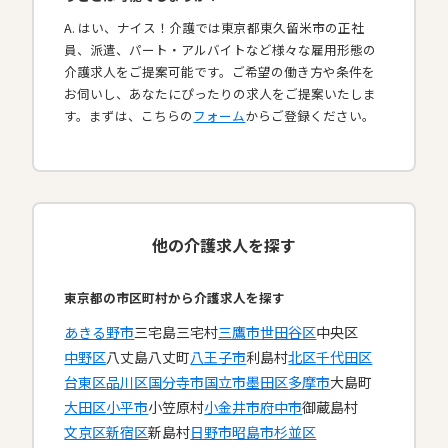
A. はい、ナイス！介護では東京都東久留米市の正社
員、派遣、パート・アルバイトなど様々な雇用形態の
介護求人をご提案可能です。ご希望の働き方や条件を
お伺いし、あなたにぴったりの求人をご提案いたしま
す。まずは、こちらの
フォーム
からご登録ください。
他の介護求人を探す
東京都の市区町村から介護求人を探す
あきる野市
三宅島三宅村
三鷹市
世田谷区
中央区
中野区
八丈島八丈町
八王子市
利島村
北区
千代田区
台東区
品川区
国分寺市
国立市
墨田区
多摩市
大島町
大田区
小平市
小笠原村
小金井市
府中市
御蔵島村
文京区
新宿区
新島村
日野市
昭島市
杉並区