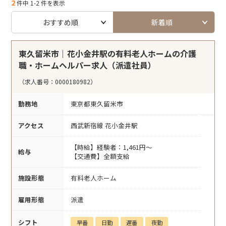
2
件中 1-2 件を表示
おすすめ順
新着順
東久留米市｜花小金井駅の有料老人ホームの介護
職・ホームヘルパー求人（派遣社員）
（求人番号：0000180982）
勤務地
東京都東久留米市
アクセス
西武新宿線 花小金井駅
【時給】経験者：1,461円～
給与
【交通費】全額支給
施設形態
有料老人ホーム
雇用形態
派遣
シフト
早番
日勤
遅番
夜勤