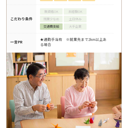
無資格OK
未経験OK
こだわり条件
残業少なめ
土日休み
交通費支給
大手企業
★通勤手当有 ※就業先まで2km以上あ
一言PR
る場合