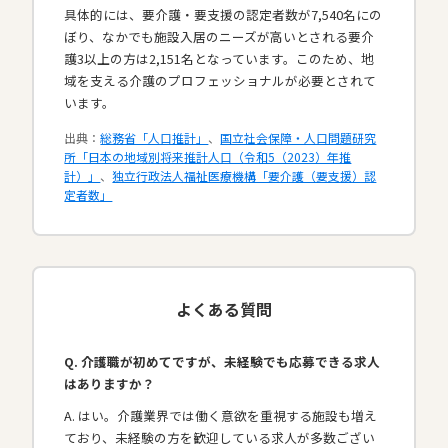
具体的には、要介護・要支援の認定者数が7,540名にの
ぼり、なかでも施設入居のニーズが高いとされる要介
護3以上の方は2,151名となっています。このため、地
域を支える介護のプロフェッショナルが必要とされて
います。​
出典：
総務省「人口推計」
、
国立社会保障・人口問題研究
所「日本の地域別将来推計人口（令和5（2023）年推
計）」
、
独立行政法人福祉医療機構「要介護（要支援）認
定者数」
よくある質問
Q. 介護職が初めてですが、未経験でも応募できる求人
はありますか？
A. はい。介護業界では働く意欲を重視する施設も増え
ており、未経験の方を歓迎している求人が多数ござい