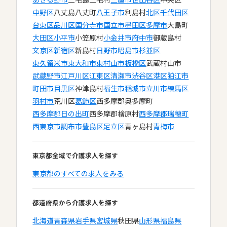
中野区
八丈島八丈町
八王子市
利島村
北区
千代田区
台東区
品川区
国分寺市
国立市
墨田区
多摩市
大島町
大田区
小平市
小笠原村
小金井市
府中市
御蔵島村
文京区
新宿区
新島村
日野市
昭島市
杉並区
東久留米市
東大和市
東村山市
板橋区
武蔵村山市
武蔵野市
江戸川区
江東区
清瀬市
渋谷区
港区
狛江市
町田市
目黒区
神津島村
福生市
稲城市
立川市
練馬区
羽村市
荒川区
葛飾区
西多摩郡奥多摩町
西多摩郡日の出町
西多摩郡檜原村
西多摩郡瑞穂町
西東京市
調布市
豊島区
足立区
青ヶ島村
青梅市
東京都全域で介護求人を探す
東京都のすべての求人をみる
都道府県から介護求人を探す
北海道
青森県
岩手県
宮城県
秋田県
山形県
福島県