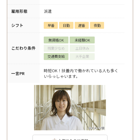
雇用形態
派遣
シフト
早番
日勤
遅番
夜勤
無資格OK
未経験OK
こだわり条件
残業少なめ
土日休み
交通費支給
大手企業
時短OK！扶養内で働かれている人も多く
一言PR
いらっしゃいます。