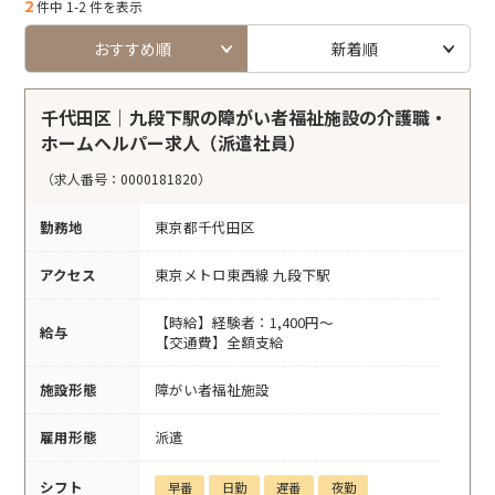
2
件中 1-2 件を表示
おすすめ順
新着順
千代田区｜九段下駅の障がい者福祉施設の介護職・
ホームヘルパー求人（派遣社員）
（求人番号：0000181820）
勤務地
東京都千代田区
アクセス
東京メトロ東西線 九段下駅
【時給】経験者：1,400円～
給与
【交通費】全額支給
施設形態
障がい者福祉施設
雇用形態
派遣
シフト
早番
日勤
遅番
夜勤