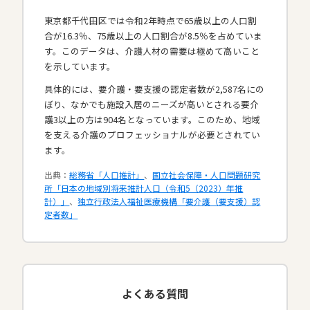
東京都千代田区では令和2年時点で65歳以上の人口割
合が16.3％、75歳以上の人口割合が8.5％を占めていま
す。このデータは、介護人材の需要は極めて高いこと
を示しています。
具体的には、要介護・要支援の認定者数が2,587名にの
ぼり、なかでも施設入居のニーズが高いとされる要介
護3以上の方は904名となっています。このため、地域
を支える介護のプロフェッショナルが必要とされてい
ます。​
出典：
総務省「人口推計」
、
国立社会保障・人口問題研究
所「日本の地域別将来推計人口（令和5（2023）年推
計）」
、
独立行政法人福祉医療機構「要介護（要支援）認
定者数」
よくある質問