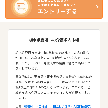
お仕事のご相談もOK
まずはお気軽にご登録を！
エントリーする
栃木県鹿沼市の介護求人市場
栃木県鹿沼市では令和2年時点で65歳以上の人口割合
が30.3％、75歳以上の人口割合が14.7％を占めていま
す。このデータは、介護人材の需要は極めて高いこと
を示しています。
具体的には、要介護・要支援の認定者数が4,936名にの
ぼり、なかでも施設入居のニーズが高いとされる要介
護3以上の方は1,800名となっています。このため、地
域を支える介護のプロフェッショナルが必要とされて
います。​
出典：
総務省「人口推計」
、
国立社会保障・人口問題研究