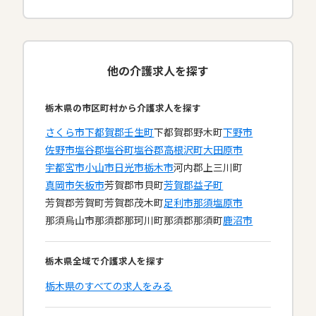
他の介護求人を探す
栃木県の市区町村から介護求人を探す
さくら市
下都賀郡壬生町
下都賀郡野木町
下野市
佐野市
塩谷郡塩谷町
塩谷郡高根沢町
大田原市
宇都宮市
小山市
日光市
栃木市
河内郡上三川町
真岡市
矢板市
芳賀郡市貝町
芳賀郡益子町
芳賀郡芳賀町
芳賀郡茂木町
足利市
那須塩原市
那須烏山市
那須郡那珂川町
那須郡那須町
鹿沼市
栃木県全域で介護求人を探す
栃木県のすべての求人をみる