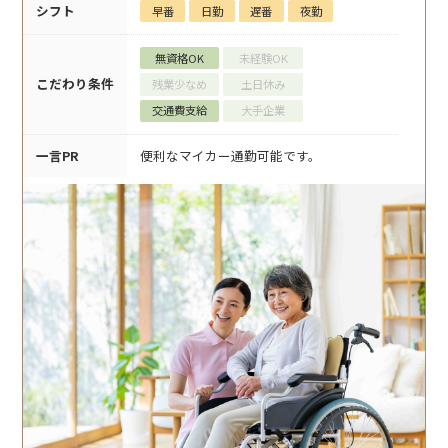
シフト
早番
日勤
遅番
夜勤
無資格OK
未経験OK
こだわり条件
残業少なめ
土日休み
交通費支給
大手企業
一言PR
便利なマイカー通勤可能です。