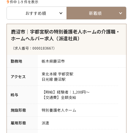
9
件中 1-9 件を表示
おすすめ順
新着順
鹿沼市｜宇都宮駅の特別養護老人ホームの介護職・
ホームヘルパー求人（派遣社員）
（求人番号：0000183667）
勤務地
栃木県鹿沼市
東北本線 宇都宮駅
アクセス
日光線 鹿沼駅
【時給】経験者：1,200円～
給与
【交通費】全額支給
施設形態
特別養護老人ホーム
雇用形態
派遣