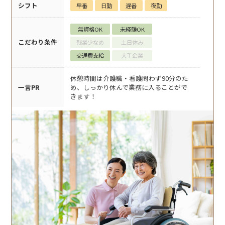
シフト
早番
日勤
遅番
夜勤
無資格OK
未経験OK
こだわり条件
残業少なめ
土日休み
交通費支給
大手企業
休憩時間は介護職・看護問わず90分のた
一言PR
め、しっかり休んで業務に入ることがで
きます！