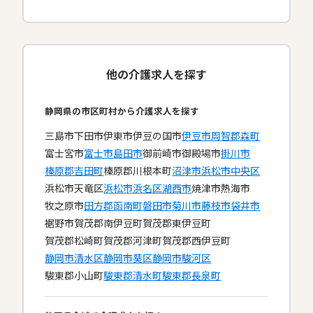
他の介護求人を探す
静岡県の市区町村から介護求人を探す
三島市
下田市
伊東市
伊豆の国市
伊豆市
周智郡森町
富士宮市
富士市
島田市
御前崎市
御殿場市
掛川市
榛原郡吉田町
榛原郡川根本町
沼津市
浜松市中央区
浜松市天竜区
浜松市浜名区
湖西市
焼津市
熱海市
牧之原市
田方郡函南町
磐田市
菊川市
藤枝市
袋井市
裾野市
賀茂郡南伊豆町
賀茂郡東伊豆町
賀茂郡松崎町
賀茂郡河津町
賀茂郡西伊豆町
静岡市清水区
静岡市葵区
静岡市駿河区
駿東郡小山町
駿東郡清水町
駿東郡長泉町