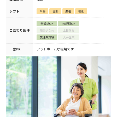
シフト
早番
日勤
遅番
夜勤
無資格OK
未経験OK
こだわり条件
残業少なめ
土日休み
交通費支給
大手企業
一言PR
アットホームな職場です