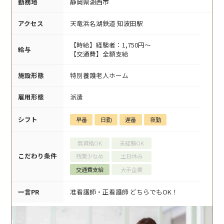
勤務地
静岡県湖西市
アクセス
天竜浜名湖鉄道 知波田駅
【時給】経験者：1,750円～
給与
【交通費】全額支給
施設形態
特別養護老人ホーム
雇用形態
派遣
シフト
早番
日勤
遅番
夜勤
無資格OK
未経験OK
こだわり条件
残業少なめ
土日休み
交通費支給
大手企業
一言PR
准看護師・正看護師 どちらでもOK！