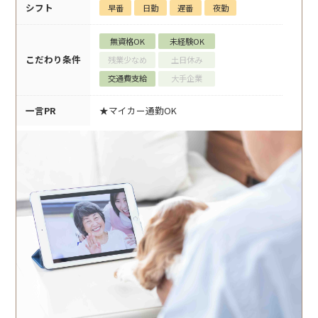
シフト
早番
日勤
遅番
夜勤
無資格OK
未経験OK
こだわり条件
残業少なめ
土日休み
交通費支給
大手企業
一言PR
★マイカー通勤OK