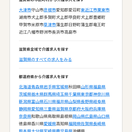
大津市
守山市
彦根市
愛知郡愛荘町
東近江市
栗東市
湖南市
犬上郡多賀町
犬上郡甲良町
犬上郡豊郷町
甲賀市
米原市
草津市
蒲生郡日野町
蒲生郡竜王町
近江八幡市
野洲市
長浜市
高島市
滋賀県全域で介護求人を探す
滋賀県のすべての求人をみる
都道府県から介護求人を探す
北海道
青森県
岩手県
宮城県
秋田県
山形県
福島県
茨城県
栃木県
群馬県
埼玉県
千葉県
東京都
神奈川県
新潟県
富山県
石川県
福井県
山梨県
長野県
岐阜県
静岡県
愛知県
三重県
滋賀県
京都府
大阪府
兵庫県
奈良県
和歌山県
鳥取県
島根県
岡山県
広島県
山口県
徳島県
香川県
愛媛県
高知県
福岡県
佐賀県
長崎県
熊本県
大分県
宮崎県
鹿児島県
沖縄県