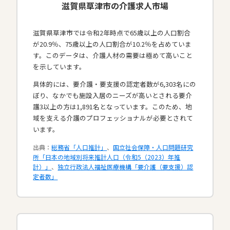
滋賀県草津市の介護求人市場
滋賀県草津市では令和2年時点で65歳以上の人口割合
が20.9％、75歳以上の人口割合が10.2％を占めていま
す。このデータは、介護人材の需要は極めて高いこと
を示しています。
具体的には、要介護・要支援の認定者数が6,303名にの
ぼり、なかでも施設入居のニーズが高いとされる要介
護3以上の方は1,891名となっています。このため、地
域を支える介護のプロフェッショナルが必要とされて
います。​
出典：
総務省「人口推計」
、
国立社会保障・人口問題研究
所「日本の地域別将来推計人口（令和5（2023）年推
計）」
、
独立行政法人福祉医療機構「要介護（要支援）認
定者数」