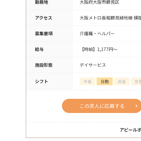
勤務地
大阪府大阪市鶴見区
アクセス
大阪メトロ長堀鶴見緑地線 横
募集要項
介護職・ヘルパー
給与
【時給】1,177円～
施設形態
デイサービス
シフト
早番
日勤
遅番
夜
この求人に応募する
アピール