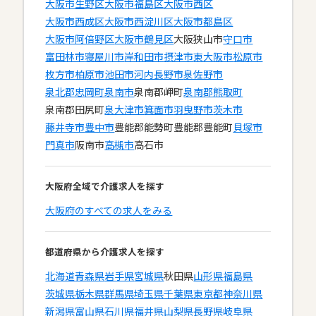
大阪市生野区
大阪市福島区
大阪市西区
大阪市西成区
大阪市西淀川区
大阪市都島区
大阪市阿倍野区
大阪市鶴見区
大阪狭山市
守口市
富田林市
寝屋川市
岸和田市
摂津市
東大阪市
松原市
枚方市
柏原市
池田市
河内長野市
泉佐野市
泉北郡忠岡町
泉南市
泉南郡岬町
泉南郡熊取町
泉南郡田尻町
泉大津市
箕面市
羽曳野市
茨木市
藤井寺市
豊中市
豊能郡能勢町
豊能郡豊能町
貝塚市
門真市
阪南市
高槻市
高石市
大阪府全域で介護求人を探す
大阪府のすべての求人をみる
都道府県から介護求人を探す
北海道
青森県
岩手県
宮城県
秋田県
山形県
福島県
茨城県
栃木県
群馬県
埼玉県
千葉県
東京都
神奈川県
新潟県
富山県
石川県
福井県
山梨県
長野県
岐阜県