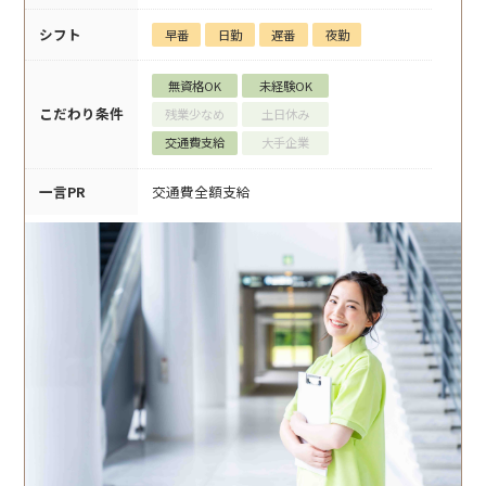
シフト
早番
日勤
遅番
夜勤
無資格OK
未経験OK
こだわり条件
残業少なめ
土日休み
交通費支給
大手企業
一言PR
交通費全額支給