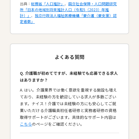
出典：
総務省「人口推計」
、
国立社会保障・人口問題研究
所「日本の地域別将来推計人口（令和5（2023）年推
計）」
、
独立行政法人福祉医療機構「要介護（要支援）認
定者数」
よくある質問
Q. 介護職が初めてですが、未経験でも応募できる求人
はありますか？
A. はい。介護業界では働く意欲を重視する施設も増え
ており、未経験の方を歓迎している求人が多数ござい
ます。ナイス！介護では未経験の方にも安心してご就
業いただける介護職員初任者研修と実務者研修の資格
取得サポートがございます。具体的なサポート内容は
こちら
のページをご確認ください。