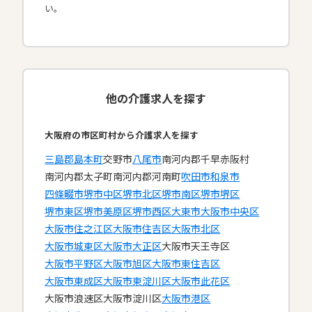
い。
他の介護求人を探す
大阪府の市区町村から介護求人を探す
三島郡島本町
交野市
八尾市
南河内郡千早赤阪村
南河内郡太子町
南河内郡河南町
吹田市
和泉市
四條畷市
堺市中区
堺市北区
堺市南区
堺市堺区
堺市東区
堺市美原区
堺市西区
大東市
大阪市中央区
大阪市住之江区
大阪市住吉区
大阪市北区
大阪市城東区
大阪市大正区
大阪市天王寺区
大阪市平野区
大阪市旭区
大阪市東住吉区
大阪市東成区
大阪市東淀川区
大阪市此花区
大阪市浪速区
大阪市淀川区
大阪市港区