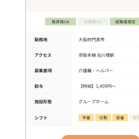
無資格OK
未経験OK
経験者限定
勤務地
大阪府門真市
アクセス
京阪本線 古川橋駅
募集要項
介護職・ヘルパー
給与
【時給】1,409円～
施設形態
グループホーム
シフト
早番
日勤
遅番
夜