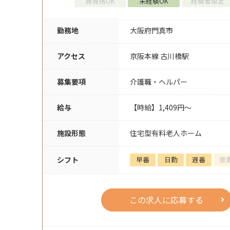
無資格OK
未経験OK
経験者限定
勤務地
大阪府門真市
アクセス
京阪本線 古川橋駅
募集要項
介護職・ヘルパー
給与
【時給】1,409円～
施設形態
住宅型有料老人ホーム
シフト
早番
日勤
遅番
夜
この求人に応募する