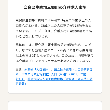
奈良県生駒郡三郷町の介護求人市場
奈良県生駒郡三郷町では令和2年時点で65歳以上の人
口割合が32.4％、75歳以上の人口割合が17.5％を占め
ています。このデータは、介護人材の需要は極めて高
いことを示しています。
具体的には、要介護・要支援の認定者数が0名にのぼ
り、なかでも施設入居のニーズが高いとされる要介護3
以上の方は0名となっています。このため、地域を支え
る介護のプロフェッショナルが必要とされています。​
出典：
総務省「人口推計」
、
国立社会保障・人口問題研究
所「日本の地域別将来推計人口（令和5（2023）年推
計）」
、
独立行政法人福祉医療機構「要介護（要支援）認
定者数」