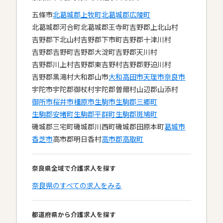
五條市
北葛城郡上牧町
北葛城郡広陵町
北葛城郡河合町
北葛城郡王寺町
吉野郡上北山村
吉野郡下北山村
吉野郡下市町
吉野郡十津川村
吉野郡吉野町
吉野郡大淀町
吉野郡天川村
吉野郡川上村
吉野郡東吉野村
吉野郡野迫川村
吉野郡黒滝村
大和郡山市
大和高田市
天理市
奈良市
宇陀市
宇陀郡御杖村
宇陀郡曽爾村
山辺郡山添村
御所市
桜井市
橿原市
生駒市
生駒郡三郷町
生駒郡安堵町
生駒郡平群町
生駒郡斑鳩町
磯城郡三宅町
磯城郡川西町
磯城郡田原本町
葛城市
香芝市
高市郡明日香村
高市郡高取町
奈良県全域で介護求人を探す
奈良県のすべての求人をみる
都道府県から介護求人を探す