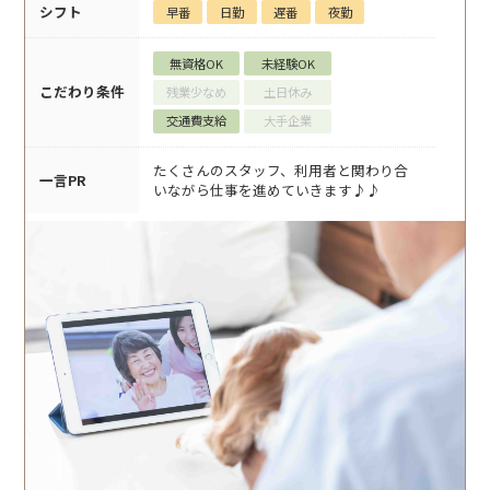
シフト
早番
日勤
遅番
夜勤
無資格OK
未経験OK
こだわり条件
残業少なめ
土日休み
交通費支給
大手企業
たくさんのスタッフ、利用者と関わり合
一言PR
いながら仕事を進めていきます♪♪