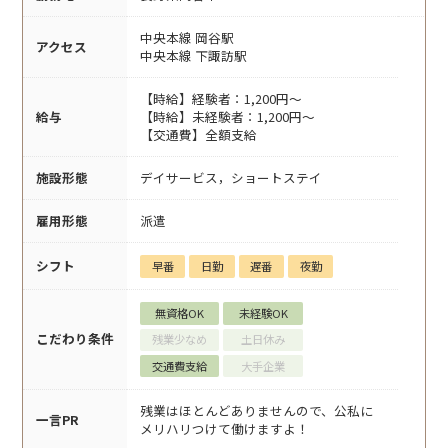
中央本線 岡谷駅
アクセス
中央本線 下諏訪駅
【時給】経験者：1,200円～
給与
【時給】未経験者：1,200円～
【交通費】全額支給
施設形態
デイサービス，ショートステイ
雇用形態
派遣
シフト
早番
日勤
遅番
夜勤
無資格OK
未経験OK
こだわり条件
残業少なめ
土日休み
交通費支給
大手企業
残業はほとんどありませんので、公私に
一言PR
メリハリつけて働けますよ！