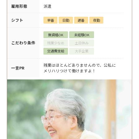
雇用形態
派遣
シフト
早番
日勤
遅番
夜勤
無資格OK
未経験OK
こだわり条件
残業少なめ
土日休み
交通費支給
大手企業
残業はほとんどありませんので、公私に
一言PR
メリハリつけて働けますよ！