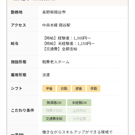
勤務地
長野県岡谷市
アクセス
中央本線 岡谷駅
【時給】経験者：1,300円～
給与
【時給】未経験者：1,150円～
【交通費】全額支給
施設形態
軽費老人ホーム
雇用形態
派遣
シフト
早番
日勤
遅番
夜勤
無資格OK
未経験OK
こだわり条件
残業少なめ
土日休み
交通費支給
大手企業
働きながらスキルアップができる環境で
一言PR