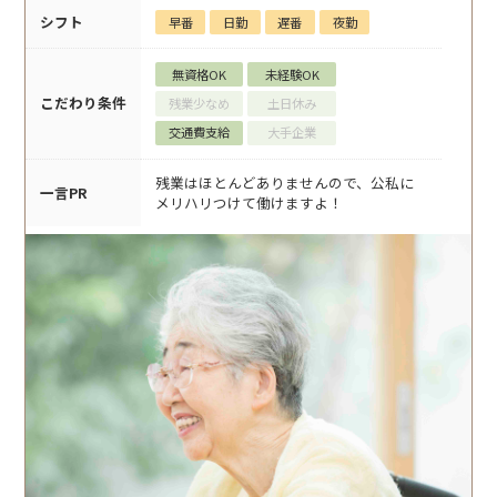
シフト
早番
日勤
遅番
夜勤
無資格OK
未経験OK
こだわり条件
残業少なめ
土日休み
交通費支給
大手企業
残業はほとんどありませんので、公私に
一言PR
メリハリつけて働けますよ！