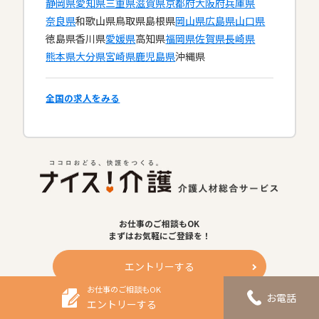
静岡県
愛知県
三重県
滋賀県
京都府
大阪府
兵庫県
奈良県
和歌山県
鳥取県
島根県
岡山県
広島県
山口県
徳島県
香川県
愛媛県
高知県
福岡県
佐賀県
長崎県
熊本県
大分県
宮崎県
鹿児島県
沖縄県
全国の求人をみる
お仕事のご相談もOK
まずはお気軽にご登録を！
エントリーする
お仕事のご相談もOK
お電話
ないす
かいご
エントリーする
0120-713-515