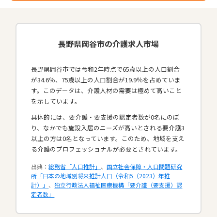
長野県岡谷市の介護求人市場
長野県岡谷市では令和2年時点で65歳以上の人口割合
が34.6％、75歳以上の人口割合が19.9％を占めていま
す。このデータは、介護人材の需要は極めて高いこと
を示しています。
具体的には、要介護・要支援の認定者数が0名にのぼ
り、なかでも施設入居のニーズが高いとされる要介護3
以上の方は0名となっています。このため、地域を支え
る介護のプロフェッショナルが必要とされています。​
出典：
総務省「人口推計」
、
国立社会保障・人口問題研究
所「日本の地域別将来推計人口（令和5（2023）年推
計）」
、
独立行政法人福祉医療機構「要介護（要支援）認
定者数」