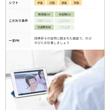
シフト
早番
日勤
遅番
夜勤
無資格OK
未経験OK
こだわり条件
残業少なめ
土日休み
交通費支給
大手企業
四季折々の自然に囲まれた施設で、のび
一言PR
のびとお仕事しましょう