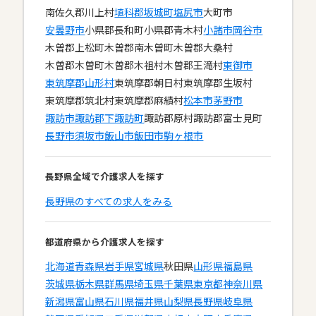
南佐久郡川上村
埴科郡坂城町
塩尻市
大町市
安曇野市
小県郡長和町
小県郡青木村
小諸市
岡谷市
木曽郡上松町
木曽郡南木曽町
木曽郡大桑村
木曽郡木曽町
木曽郡木祖村
木曽郡王滝村
東御市
東筑摩郡山形村
東筑摩郡朝日村
東筑摩郡生坂村
東筑摩郡筑北村
東筑摩郡麻績村
松本市
茅野市
諏訪市
諏訪郡下諏訪町
諏訪郡原村
諏訪郡富士見町
長野市
須坂市
飯山市
飯田市
駒ヶ根市
長野県全域で介護求人を探す
長野県のすべての求人をみる
都道府県から介護求人を探す
北海道
青森県
岩手県
宮城県
秋田県
山形県
福島県
茨城県
栃木県
群馬県
埼玉県
千葉県
東京都
神奈川県
新潟県
富山県
石川県
福井県
山梨県
長野県
岐阜県