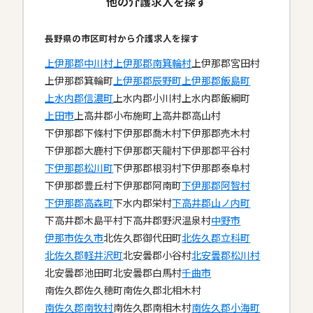
他の介護求人を探す
長野県の市区町村から介護求人を探す
上伊那郡中川村
上伊那郡南箕輪村
上伊那郡宮田村
上伊那郡箕輪町
上伊那郡辰野町
上伊那郡飯島町
上水内郡信濃町
上水内郡小川村
上水内郡飯綱町
上田市
上高井郡小布施町
上高井郡高山村
下伊那郡下條村
下伊那郡喬木村
下伊那郡売木村
下伊那郡大鹿村
下伊那郡天龍村
下伊那郡平谷村
下伊那郡松川町
下伊那郡根羽村
下伊那郡泰阜村
下伊那郡豊丘村
下伊那郡阿南町
下伊那郡阿智村
下伊那郡高森町
下水内郡栄村
下高井郡山ノ内町
下高井郡木島平村
下高井郡野沢温泉村
中野市
伊那市
佐久市
北佐久郡御代田町
北佐久郡立科町
北佐久郡軽井沢町
北安曇郡小谷村
北安曇郡松川村
北安曇郡池田町
北安曇郡白馬村
千曲市
南佐久郡佐久穂町
南佐久郡北相木村
南佐久郡南牧村
南佐久郡南相木村
南佐久郡小海町