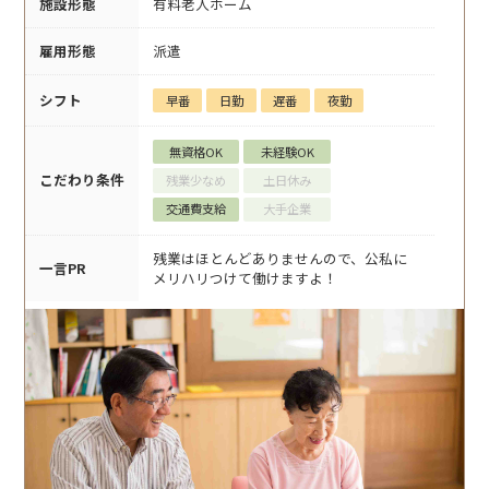
施設形態
有料老人ホーム
雇用形態
派遣
シフト
早番
日勤
遅番
夜勤
無資格OK
未経験OK
こだわり条件
残業少なめ
土日休み
交通費支給
大手企業
残業はほとんどありませんので、公私に
一言PR
メリハリつけて働けますよ！