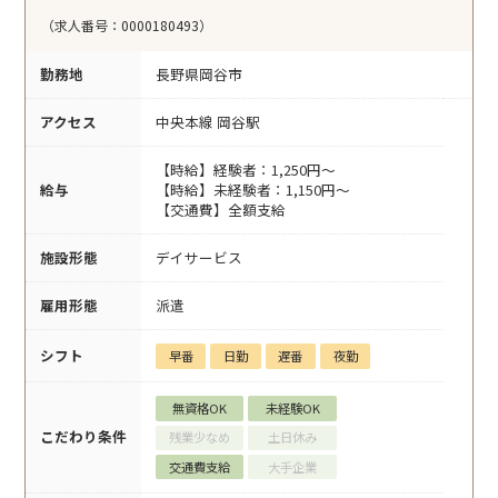
（求人番号：0000180493）
勤務地
長野県岡谷市
アクセス
中央本線 岡谷駅
【時給】経験者：1,250円～
給与
【時給】未経験者：1,150円～
【交通費】全額支給
施設形態
デイサービス
雇用形態
派遣
シフト
早番
日勤
遅番
夜勤
無資格OK
未経験OK
こだわり条件
残業少なめ
土日休み
交通費支給
大手企業