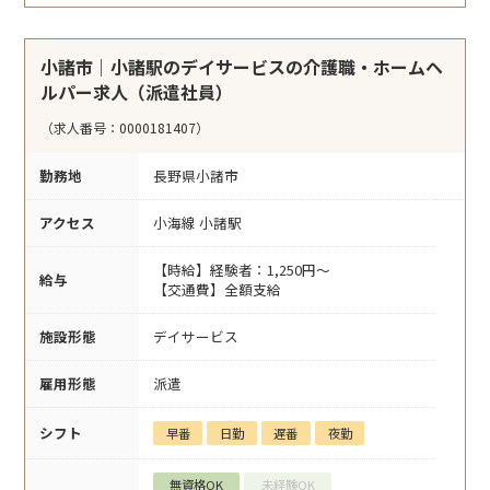
小諸市｜小諸駅のデイサービスの介護職・ホームヘ
ルパー求人（派遣社員）
（求人番号：0000181407）
勤務地
長野県小諸市
アクセス
小海線 小諸駅
【時給】経験者：1,250円～
給与
【交通費】全額支給
施設形態
デイサービス
雇用形態
派遣
シフト
早番
日勤
遅番
夜勤
無資格OK
未経験OK