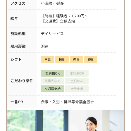
アクセス
小海線 小諸駅
【時給】経験者：1,200円～
給与
【交通費】全額支給
施設形態
デイサービス
雇用形態
派遣
シフト
早番
日勤
遅番
夜勤
無資格OK
未経験OK
こだわり条件
残業少なめ
土日休み
交通費支給
大手企業
一言PR
食事・入浴・排泄等介護全般☆