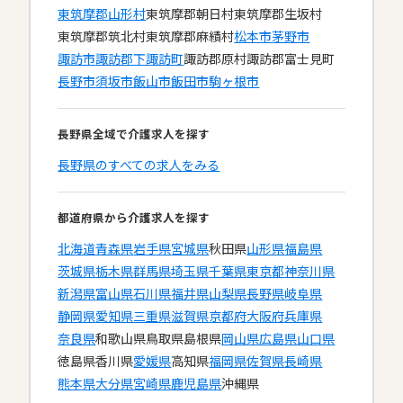
東筑摩郡山形村
東筑摩郡朝日村
東筑摩郡生坂村
東筑摩郡筑北村
東筑摩郡麻績村
松本市
茅野市
諏訪市
諏訪郡下諏訪町
諏訪郡原村
諏訪郡富士見町
長野市
須坂市
飯山市
飯田市
駒ヶ根市
長野県全域で介護求人を探す
長野県のすべての求人をみる
都道府県から介護求人を探す
北海道
青森県
岩手県
宮城県
秋田県
山形県
福島県
茨城県
栃木県
群馬県
埼玉県
千葉県
東京都
神奈川県
新潟県
富山県
石川県
福井県
山梨県
長野県
岐阜県
静岡県
愛知県
三重県
滋賀県
京都府
大阪府
兵庫県
奈良県
和歌山県
鳥取県
島根県
岡山県
広島県
山口県
徳島県
香川県
愛媛県
高知県
福岡県
佐賀県
長崎県
熊本県
大分県
宮崎県
鹿児島県
沖縄県