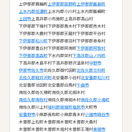
上伊那郡箕輪町
上伊那郡辰野町
上伊那郡飯島町
上水内郡信濃町
上水内郡小川村
上水内郡飯綱町
上田市
上高井郡小布施町
上高井郡高山村
下伊那郡下條村
下伊那郡喬木村
下伊那郡売木村
下伊那郡大鹿村
下伊那郡天龍村
下伊那郡平谷村
下伊那郡松川町
下伊那郡根羽村
下伊那郡泰阜村
下伊那郡豊丘村
下伊那郡阿南町
下伊那郡阿智村
下伊那郡高森町
下水内郡栄村
下高井郡山ノ内町
下高井郡木島平村
下高井郡野沢温泉村
中野市
伊那市
佐久市
北佐久郡御代田町
北佐久郡立科町
北佐久郡軽井沢町
北安曇郡小谷村
北安曇郡松川村
北安曇郡池田町
北安曇郡白馬村
千曲市
南佐久郡佐久穂町
南佐久郡北相木村
南佐久郡南牧村
南佐久郡南相木村
南佐久郡小海町
南佐久郡川上村
埴科郡坂城町
塩尻市
大町市
安曇野市
小県郡長和町
小県郡青木村
小諸市
岡谷市
木曽郡上松町
木曽郡南木曽町
木曽郡大桑村
木曽郡木曽町
木曽郡木祖村
木曽郡王滝村
東御市