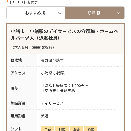
3
件中 1-3 件を表示
おすすめ順
新着順
小諸市｜小諸駅のデイサービスの介護職・ホームヘ
ルパー求人（派遣社員）
（求人番号：0000182586）
勤務地
長野県小諸市
アクセス
小海線 小諸駅
【時給】経験者：1,200円～
給与
【交通費】全額支給
施設形態
デイサービス
雇用形態
派遣
シフト
早番
日勤
遅番
夜勤