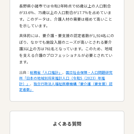
長野県小諸市では令和2年時点で65歳以上の人口割合
が33.6％、75歳以上の人口割合が17.7％を占めていま
す。このデータは、介護人材の需要は極めて高いこと
を示しています。
具体的には、要介護・要支援の認定者数が1,924名にの
ぼり、なかでも施設入居のニーズが高いとされる要介
護3以上の方は761名となっています。このため、地域
を支える介護のプロフェッショナルが必要とされてい
ます。​
出典：
総務省「人口推計」
、
国立社会保障・人口問題研究
所「日本の地域別将来推計人口（令和5（2023）年推
計）」
、
独立行政法人福祉医療機構「要介護（要支援）認
定者数」
よくある質問