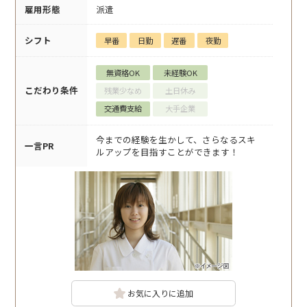
雇用形態
派遣
シフト
早番
日勤
遅番
夜勤
無資格OK
未経験OK
こだわり条件
残業少なめ
土日休み
交通費支給
大手企業
今までの経験を生かして、さらなるスキ
一言PR
ルアップを目指すことができます！
お気に入りに追加