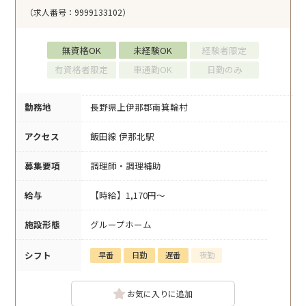
（求人番号：9999133102）
無資格OK
未経験OK
経験者限定
有資格者限定
車通勤OK
日勤のみ
勤務地
長野県上伊那郡南箕輪村
アクセス
飯田線 伊那北駅
募集要項
調理師・調理補助
給与
【時給】1,170円～
施設形態
グループホーム
シフト
早番
日勤
遅番
夜勤
お気に入りに追加