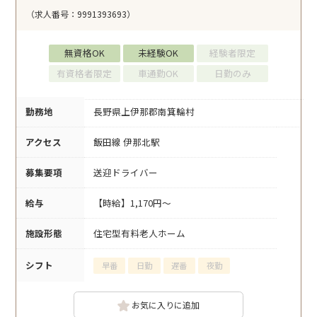
（求人番号：9991393693）
無資格OK
未経験OK
経験者限定
有資格者限定
車通勤OK
日勤のみ
勤務地
長野県上伊那郡南箕輪村
アクセス
飯田線 伊那北駅
募集要項
送迎ドライバー
給与
【時給】1,170円～
施設形態
住宅型有料老人ホーム
シフト
早番
日勤
遅番
夜勤
お気に入りに追加