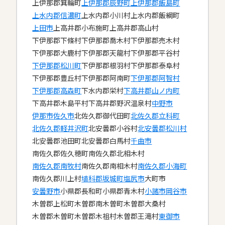
上伊那郡箕輪町
上伊那郡辰野町
上伊那郡飯島町
上水内郡信濃町
上水内郡小川村
上水内郡飯綱町
上田市
上高井郡小布施町
上高井郡高山村
下伊那郡下條村
下伊那郡喬木村
下伊那郡売木村
下伊那郡大鹿村
下伊那郡天龍村
下伊那郡平谷村
下伊那郡松川町
下伊那郡根羽村
下伊那郡泰阜村
下伊那郡豊丘村
下伊那郡阿南町
下伊那郡阿智村
下伊那郡高森町
下水内郡栄村
下高井郡山ノ内町
下高井郡木島平村
下高井郡野沢温泉村
中野市
伊那市
佐久市
北佐久郡御代田町
北佐久郡立科町
北佐久郡軽井沢町
北安曇郡小谷村
北安曇郡松川村
北安曇郡池田町
北安曇郡白馬村
千曲市
南佐久郡佐久穂町
南佐久郡北相木村
南佐久郡南牧村
南佐久郡南相木村
南佐久郡小海町
南佐久郡川上村
埴科郡坂城町
塩尻市
大町市
安曇野市
小県郡長和町
小県郡青木村
小諸市
岡谷市
木曽郡上松町
木曽郡南木曽町
木曽郡大桑村
木曽郡木曽町
木曽郡木祖村
木曽郡王滝村
東御市