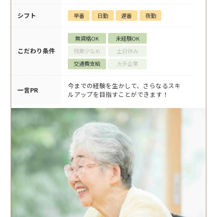
シフト
早番
日勤
遅番
夜勤
無資格OK
未経験OK
こだわり条件
残業少なめ
土日休み
交通費支給
大手企業
今までの経験を生かして、さらなるスキ
一言PR
ルアップを目指すことができます！