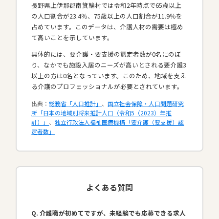
長野県上伊那郡南箕輪村では令和2年時点で65歳以上
の人口割合が23.4％、75歳以上の人口割合が11.9％を
占めています。このデータは、介護人材の需要は極め
て高いことを示しています。
具体的には、要介護・要支援の認定者数が0名にのぼ
り、なかでも施設入居のニーズが高いとされる要介護3
以上の方は0名となっています。このため、地域を支え
る介護のプロフェッショナルが必要とされています。​
出典：
総務省「人口推計」
、
国立社会保障・人口問題研究
所「日本の地域別将来推計人口（令和5（2023）年推
計）」
、
独立行政法人福祉医療機構「要介護（要支援）認
定者数」
よくある質問
Q. 介護職が初めてですが、未経験でも応募できる求人