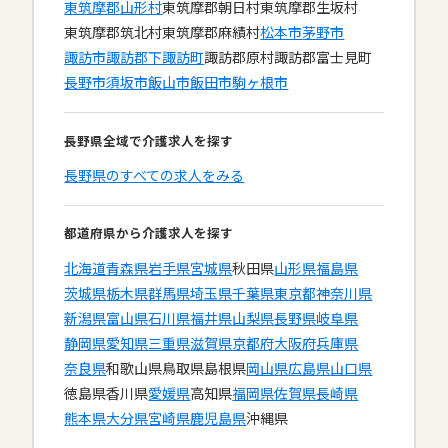
東筑摩郡山形村
東筑摩郡朝日村
東筑摩郡生坂村
東筑摩郡筑北村
東筑摩郡麻績村
松本市
茅野市
諏訪市
諏訪郡下諏訪町
諏訪郡原村
諏訪郡富士見町
長野市
須坂市
飯山市
飯田市
駒ヶ根市
長野県全域で介護求人を探す
長野県のすべての求人をみる
都道府県から介護求人を探す
北海道
青森県
岩手県
宮城県
秋田県
山形県
福島県
茨城県
栃木県
群馬県
埼玉県
千葉県
東京都
神奈川県
新潟県
富山県
石川県
福井県
山梨県
長野県
岐阜県
静岡県
愛知県
三重県
滋賀県
京都府
大阪府
兵庫県
奈良県
和歌山県
鳥取県
島根県
岡山県
広島県
山口県
徳島県
香川県
愛媛県
高知県
福岡県
佐賀県
長崎県
熊本県
大分県
宮崎県
鹿児島県
沖縄県