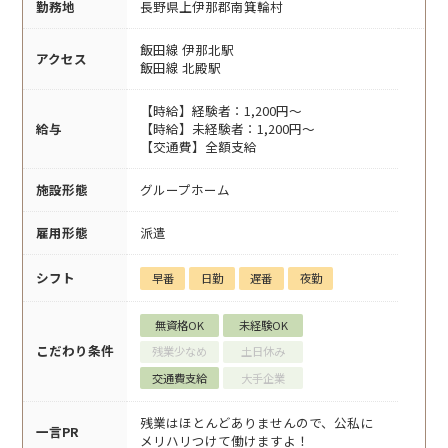
勤務地
長野県上伊那郡南箕輪村
飯田線 伊那北駅
アクセス
飯田線 北殿駅
【時給】経験者：1,200円～
給与
【時給】未経験者：1,200円～
【交通費】全額支給
施設形態
グループホーム
雇用形態
派遣
シフト
早番
日勤
遅番
夜勤
無資格OK
未経験OK
こだわり条件
残業少なめ
土日休み
交通費支給
大手企業
残業はほとんどありませんので、公私に
一言PR
メリハリつけて働けますよ！