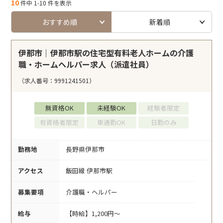
10
件中 1-10 件を表示
おすすめ順
新着順
伊那市｜伊那市駅の住宅型有料老人ホームの介護
職・ホームヘルパー求人（派遣社員）
（求人番号：9991241501）
無資格OK
未経験OK
経験者限定
有資格者限定
車通勤OK
日勤のみ
勤務地
長野県伊那市
アクセス
飯田線 伊那市駅
募集要項
介護職・ヘルパー
給与
【時給】1,200円～