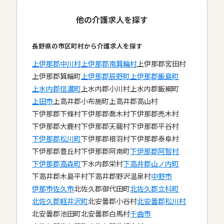
他の介護求人を探す
長野県の市区町村から介護求人を探す
上伊那郡中川村
上伊那郡南箕輪村
上伊那郡宮田村
上伊那郡箕輪町
上伊那郡辰野町
上伊那郡飯島町
上水内郡信濃町
上水内郡小川村
上水内郡飯綱町
上田市
上高井郡小布施町
上高井郡高山村
下伊那郡下條村
下伊那郡喬木村
下伊那郡売木村
下伊那郡大鹿村
下伊那郡天龍村
下伊那郡平谷村
下伊那郡松川町
下伊那郡根羽村
下伊那郡泰阜村
下伊那郡豊丘村
下伊那郡阿南町
下伊那郡阿智村
下伊那郡高森町
下水内郡栄村
下高井郡山ノ内町
下高井郡木島平村
下高井郡野沢温泉村
中野市
伊那市
佐久市
北佐久郡御代田町
北佐久郡立科町
北佐久郡軽井沢町
北安曇郡小谷村
北安曇郡松川村
北安曇郡池田町
北安曇郡白馬村
千曲市