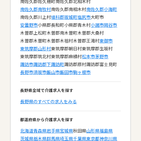
南佐久郡佐久穂町
南佐久郡北相木村
南佐久郡南牧村
南佐久郡南相木村
南佐久郡小海町
南佐久郡川上村
埴科郡坂城町
塩尻市
大町市
安曇野市
小県郡長和町
小県郡青木村
小諸市
岡谷市
木曽郡上松町
木曽郡南木曽町
木曽郡大桑村
木曽郡木曽町
木曽郡木祖村
木曽郡王滝村
東御市
東筑摩郡山形村
東筑摩郡朝日村
東筑摩郡生坂村
東筑摩郡筑北村
東筑摩郡麻績村
松本市
茅野市
諏訪市
諏訪郡下諏訪町
諏訪郡原村
諏訪郡富士見町
長野市
須坂市
飯山市
飯田市
駒ヶ根市
長野県全域で介護求人を探す
長野県のすべての求人をみる
都道府県から介護求人を探す
北海道
青森県
岩手県
宮城県
秋田県
山形県
福島県
茨城県
栃木県
群馬県
埼玉県
千葉県
東京都
神奈川県