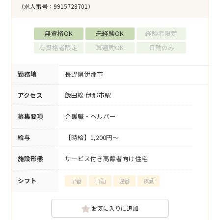
（求人番号：9915728701）
無資格OK
未経験OK
経験者限定
有資格者限定
車通勤OK
日勤のみ
勤務地
長野県伊那市
アクセス
飯田線 伊那市駅
募集要項
介護職・ヘルパー
給与
【時給】1,200円～
施設形態
サービス付き高齢者向け住宅
シフト
早番
日勤
遅番
夜勤
お気に入りに追加