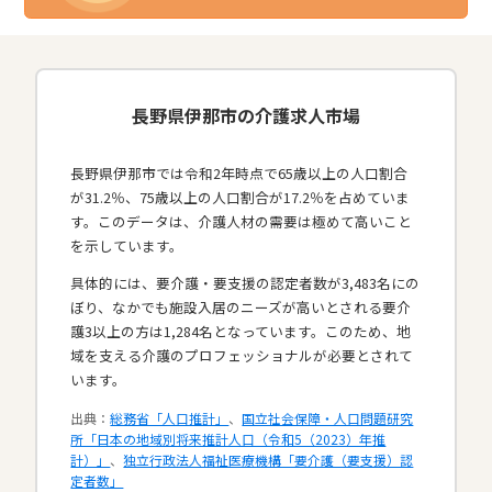
長野県伊那市の介護求人市場
長野県伊那市では令和2年時点で65歳以上の人口割合
が31.2％、75歳以上の人口割合が17.2％を占めていま
す。このデータは、介護人材の需要は極めて高いこと
を示しています。
具体的には、要介護・要支援の認定者数が3,483名にの
ぼり、なかでも施設入居のニーズが高いとされる要介
護3以上の方は1,284名となっています。このため、地
域を支える介護のプロフェッショナルが必要とされて
います。​
出典：
総務省「人口推計」
、
国立社会保障・人口問題研究
所「日本の地域別将来推計人口（令和5（2023）年推
計）」
、
独立行政法人福祉医療機構「要介護（要支援）認
定者数」