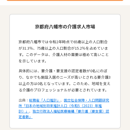
京都府八幡市の介護求人市場
京都府八幡市では令和2年時点で65歳以上の人口割合
が31.3％、75歳以上の人口割合が15.2％を占めていま
す。このデータは、介護人材の需要は極めて高いこと
を示しています。
具体的には、要介護・要支援の認定者数が0名にのぼ
り、なかでも施設入居のニーズが高いとされる要介護3
以上の方は0名となっています。このため、地域を支え
る介護のプロフェッショナルが必要とされています。​
出典：
総務省「人口推計」
、
国立社会保障・人口問題研究
所「日本の地域別将来推計人口（令和5（2023）年推
計）」
、
独立行政法人福祉医療機構「要介護（要支援）認
定者数」