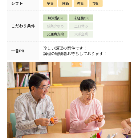
シフト
早番
日勤
遅番
夜勤
無資格OK
未経験OK
こだわり条件
残業少なめ
土日休み
交通費支給
大手企業
珍しい調理の案件です！
一言PR
調理の経験者お待ちしております！