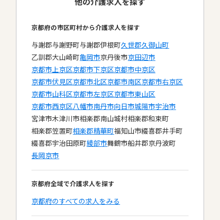
他の介護求人を探す
京都府の市区町村から介護求人を探す
与謝郡与謝野町
与謝郡伊根町
久世郡久御山町
乙訓郡大山崎町
亀岡市
京丹後市
京田辺市
京都市上京区
京都市下京区
京都市中京区
京都市伏見区
京都市北区
京都市南区
京都市右京区
京都市山科区
京都市左京区
京都市東山区
京都市西京区
八幡市
南丹市
向日市
城陽市
宇治市
宮津市
木津川市
相楽郡南山城村
相楽郡和束町
相楽郡笠置町
相楽郡精華町
福知山市
綴喜郡井手町
綴喜郡宇治田原町
綾部市
舞鶴市
船井郡京丹波町
長岡京市
京都府全域で介護求人を探す
京都府のすべての求人をみる