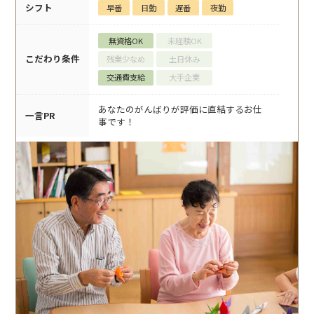
シフト
早番
日勤
遅番
夜勤
無資格OK
未経験OK
こだわり条件
残業少なめ
土日休み
交通費支給
大手企業
あなたのがんばりが評価に直結するお仕
一言PR
事です！