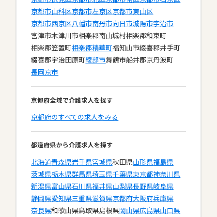
京都市山科区
京都市左京区
京都市東山区
京都市西京区
八幡市
南丹市
向日市
城陽市
宇治市
宮津市
木津川市
相楽郡南山城村
相楽郡和束町
相楽郡笠置町
相楽郡精華町
福知山市
綴喜郡井手町
綴喜郡宇治田原町
綾部市
舞鶴市
船井郡京丹波町
長岡京市
京都府全域で介護求人を探す
京都府のすべての求人をみる
都道府県から介護求人を探す
北海道
青森県
岩手県
宮城県
秋田県
山形県
福島県
茨城県
栃木県
群馬県
埼玉県
千葉県
東京都
神奈川県
新潟県
富山県
石川県
福井県
山梨県
長野県
岐阜県
静岡県
愛知県
三重県
滋賀県
京都府
大阪府
兵庫県
奈良県
和歌山県
鳥取県
島根県
岡山県
広島県
山口県