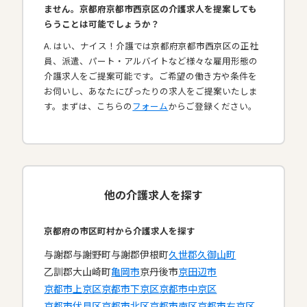
ません。京都府京都市西京区の介護求人を提案しても
らうことは可能でしょうか？
A. はい、ナイス！介護では京都府京都市西京区の正社
員、派遣、パート・アルバイトなど様々な雇用形態の
介護求人をご提案可能です。ご希望の働き方や条件を
お伺いし、あなたにぴったりの求人をご提案いたしま
す。まずは、こちらの
フォーム
からご登録ください。
他の介護求人を探す
京都府の市区町村から介護求人を探す
与謝郡与謝野町
与謝郡伊根町
久世郡久御山町
乙訓郡大山崎町
亀岡市
京丹後市
京田辺市
京都市上京区
京都市下京区
京都市中京区
京都市伏見区
京都市北区
京都市南区
京都市右京区