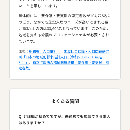
いことを示しています。
具体的には、要介護・要支援の認定者数が104,726名に
のぼり、なかでも施設入居のニーズが高いとされる要
介護3以上の方は33,604名となっています。このため、
地域を支える介護のプロフェッショナルが必要とされ
ています。​
出典：
総務省「人口推計」
、
国立社会保障・人口問題研究
所「日本の地域別将来推計人口（令和5（2023）年推
計）」
、
独立行政法人福祉医療機構「要介護（要支援）認
定者数」
よくある質問
Q. 介護職が初めてですが、未経験でも応募できる求人
はありますか？