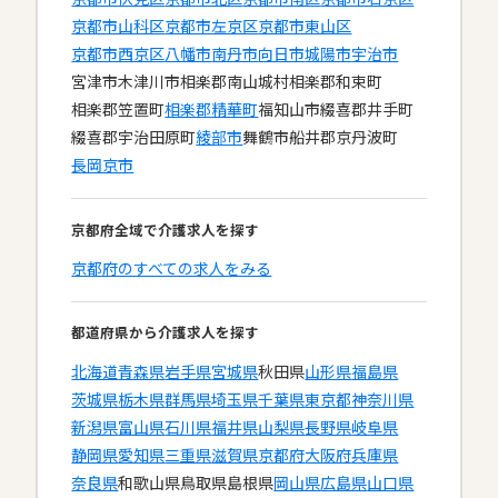
京都市山科区
京都市左京区
京都市東山区
京都市西京区
八幡市
南丹市
向日市
城陽市
宇治市
宮津市
木津川市
相楽郡南山城村
相楽郡和束町
相楽郡笠置町
相楽郡精華町
福知山市
綴喜郡井手町
綴喜郡宇治田原町
綾部市
舞鶴市
船井郡京丹波町
長岡京市
京都府全域で介護求人を探す
京都府のすべての求人をみる
都道府県から介護求人を探す
北海道
青森県
岩手県
宮城県
秋田県
山形県
福島県
茨城県
栃木県
群馬県
埼玉県
千葉県
東京都
神奈川県
新潟県
富山県
石川県
福井県
山梨県
長野県
岐阜県
静岡県
愛知県
三重県
滋賀県
京都府
大阪府
兵庫県
奈良県
和歌山県
鳥取県
島根県
岡山県
広島県
山口県