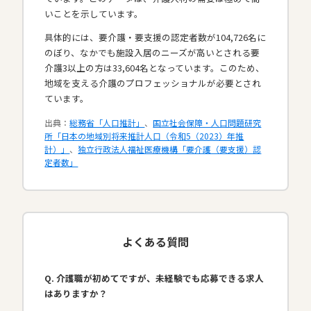
いことを示しています。
具体的には、要介護・要支援の認定者数が104,726名に
のぼり、なかでも施設入居のニーズが高いとされる要
介護3以上の方は33,604名となっています。このため、
地域を支える介護のプロフェッショナルが必要とされ
ています。​
出典：
総務省「人口推計」
、
国立社会保障・人口問題研究
所「日本の地域別将来推計人口（令和5（2023）年推
計）」
、
独立行政法人福祉医療機構「要介護（要支援）認
定者数」
よくある質問
Q. 介護職が初めてですが、未経験でも応募できる求人
はありますか？