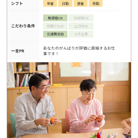
シフト
早番
日勤
遅番
夜勤
無資格OK
未経験OK
こだわり条件
残業少なめ
土日休み
交通費支給
大手企業
あなたのがんばりが評価に直結するお仕
一言PR
事です！