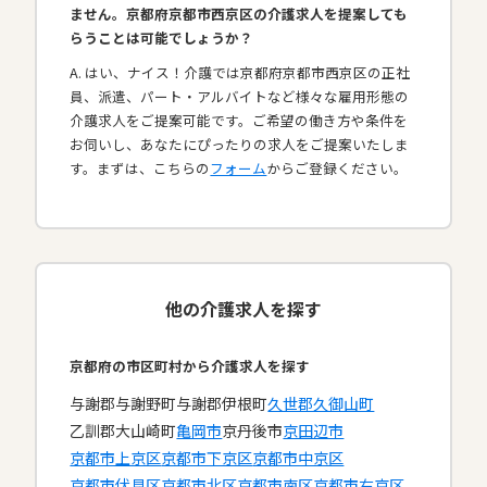
ません。京都府京都市西京区の介護求人を提案しても
らうことは可能でしょうか？
A. はい、ナイス！介護では京都府京都市西京区の正社
員、派遣、パート・アルバイトなど様々な雇用形態の
介護求人をご提案可能です。ご希望の働き方や条件を
お伺いし、あなたにぴったりの求人をご提案いたしま
す。まずは、こちらの
フォーム
からご登録ください。
他の介護求人を探す
京都府の市区町村から介護求人を探す
与謝郡与謝野町
与謝郡伊根町
久世郡久御山町
乙訓郡大山崎町
亀岡市
京丹後市
京田辺市
京都市上京区
京都市下京区
京都市中京区
京都市伏見区
京都市北区
京都市南区
京都市右京区