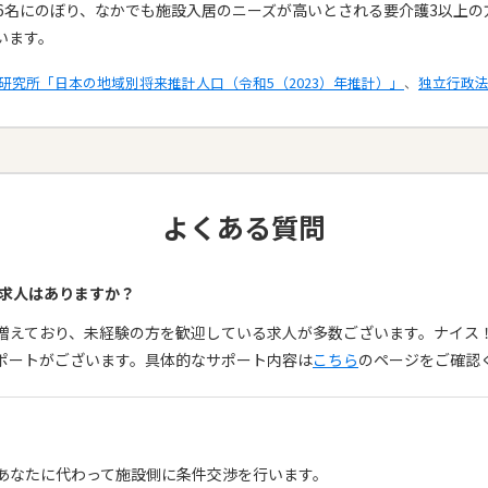
26名にのぼり、なかでも施設入居のニーズが高いとされる要介護3以上の方
ます。​
研究所「日本の地域別将来推計人口（令和5（2023）年推計）」
、
独立行政
よくある質問
る求人はありますか？
も増えており、未経験の方を歓迎している求人が多数ございます。ナイ
ポートがございます。具体的なサポート内容は
こちら
のページをご確認
、あなたに代わって施設側に条件交渉を行います。