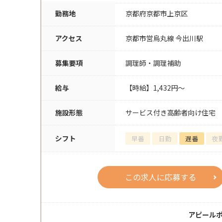
勤務地
京都府京都市上京区
アクセス
京都市営烏丸線 今出川駅
募集要項
調理師・調理補助
給与
【時給】1,432円～
施設形態
サービス付き高齢者向け住宅
シフト
早番
日勤
遅番
夜
この求人に応募する
アピール