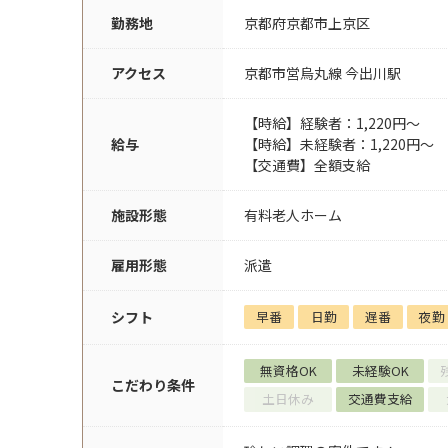
勤務地
京都府京都市上京区
アクセス
京都市営烏丸線 今出川駅
【時給】経験者：1,220円～
給与
【時給】未経験者：1,220円～
【交通費】全額支給
施設形態
有料老人ホーム
雇用形態
派遣
シフト
早番
日勤
遅番
夜勤
無資格OK
未経験OK
こだわり条件
土日休み
交通費支給